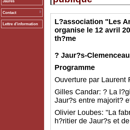
Jaurès
Contact
L?association "Les A
Lettre d'information
organise le 12 avril 2
th?me
? Jaur?s-Clemenceau, 
Programme
Ouverture par Laurent F
Gilles Candar: ? La l?
Jaur?s entre majorit? e
Olivier Loubes: "La fa
h?ritier de Jaur?s et 