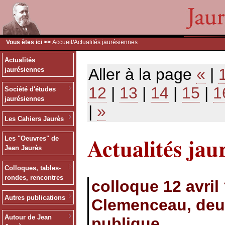
Vous êtes ici >>
Accueil
/Actualités jaurésiennes
Actualités
Aller à la page
«
|
jaurésiennes
12
|
13
|
14
|
15
|
1
Société d'études
jaurésiennes
|
»
Les Cahiers Jaurès
Actualités jau
Les "Oeuvres" de
Jean Jaurès
Colloques, tables-
rondes, rencontres
colloque 12 avril
Autres publications
Clemenceau, deux
Autour de Jean
publique