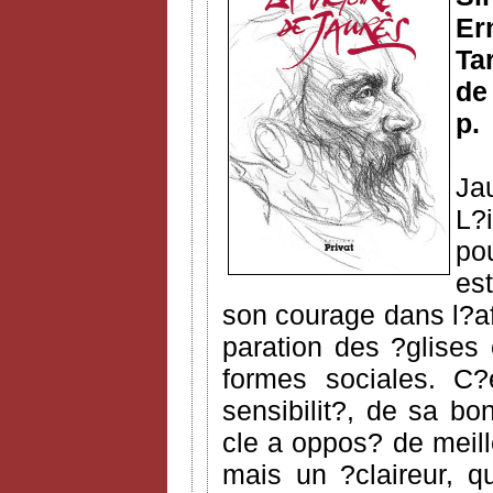
Er
Ta
de
p.
Ja
L?i
po
es
son courage dans l?af
paration des ?glises 
formes sociales. C?
sensibilit?, de sa b
cle a oppos? de meill
mais un ?claireur, qu