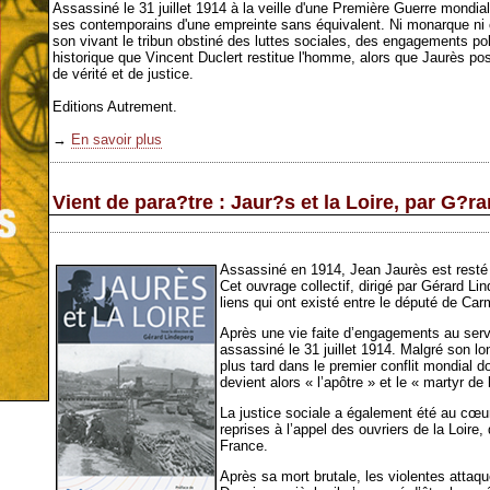
Assassiné le 31 juillet 1914 à la veille d'une Première Guerre mondi
ses contemporains d'une empreinte sans équivalent. Ni monarque ni chef
son vivant le tribun obstiné des luttes sociales, des engagements polit
historique que Vincent Duclert restitue l'homme, alors que Jaurès post
de vérité et de justice.
Editions Autrement.
→
En savoir plus
Vient de para?tre : Jaur?s et la Loire, par G?r
Assassiné en 1914, Jean Jaurès est resté 
Cet ouvrage collectif, dirigé par Gérard Li
liens qui ont existé entre le député de Car
Après une vie faite d’engagements au serv
assassiné le 31 juillet 1914. Malgré son l
plus tard dans le premier conflit mondial do
devient alors « l’apôtre » et le « martyr de 
La justice sociale a également été au cœur 
reprises à l’appel des ouvriers de la Loire, 
France.
Après sa mort brutale, les violentes attaque