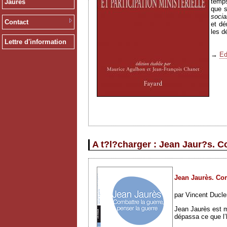
temps
Jaurès
que
s
socia
Contact
et dé
les d
Lettre d'information
→
Ed
A t?l?charger : Jean Jaur?s. C
Jean Jaurès. Com
par Vincent Ducle
Jean Jaurès est m
dépassa ce que l’h