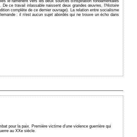
Elles le ramènent vers les
deux
sources d'inspiration fondamentales
x. De
ce
travail inlassable naissent
deux
grandes œuvres, l'
Histoire
édition complète de ce dernier ouvrage). La relation entre socialisme
allemande : il n'est aucun sujet abordés qui ne trouve un écho dans
Ajouté le 16/10/2013 - Auteur : webmaster
at pour la paix. Première victime d’une violence guerrière qui
guerre au XXe siècle.