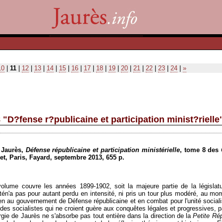
10
|
11
|
12
|
13
|
14
|
15
|
16
|
17
|
18
|
19
|
20
|
21
|
22
|
23
|
24
|
»
"D?fense r?publicaine et participation minist?rielle
n
Jaurès
,
Défense
républicaine
et participation
ministérielle
, tome 8 des
et
, Paris,
Fayard
,
septembre
2013, 655 p.
olume
couvre
les
années
1899-1902,
soit
la
majeure
partie
de la
législat
té
n'a
pas pour
autant
perdu
en
intensité
,
ni
pris
un tour plus
modéré
, au mo
en
au
gouvernement
de
Défense
républicaine
et en combat pour
l'unité
sociali
des
socialistes
qui ne
croient
guère
aux
conquêtes
légales
et progressives, 
rgie de
Jaurès
ne s'absorbe pas tout entière dans la direction de la
Petite Ré