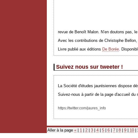
revue de Benoît Malon. N’en doutons pas, le
Avec les contributions de Christophe Bellon,
Livre publié aux éditions
De Borée
. Disponibl
Suivez nous sur tweeter !
La Société d'études jaurésiennes dispose dés
Suivez-nous à partir de la page d'accueil du s
https://twitter.com/jaures_info
Aller à la page
«
|
1
|
2
|
3
|
4
|
5
|
6
|
7
|
8
|
9
|
10
|