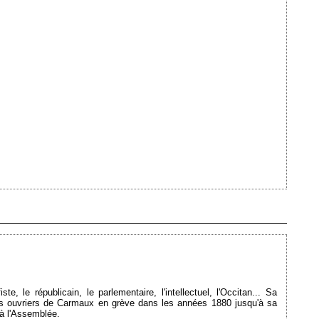
Ajouté le 16/10/2013 - Auteur : webmaster
e, le républicain, le parlementaire, l'intellectuel, l'Occitan... Sa
s ouvriers de Carmaux en grève dans les années 1880 jusqu'à sa
 à l'Assemblée.