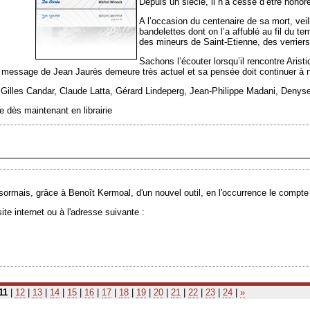
Depuis un siècle, il n’a cessé d’être hono
A l’occasion du centenaire de sa mort, vei
bandelettes dont on l’a affublé au fil du tem
des mineurs de Saint-Etienne, des verrier
Sachons l’écouter lorsqu’il rencontre Arist
 message de Jean Jaurès demeure très actuel et sa pensée doit continuer à n
 Gilles Candar, Claude Latta, Gérard Lindeperg, Jean-Philippe Madani, Denyse
e dès maintenant en librairie
ormais, grâce à Benoît Kermoal, d'un nouvel outil, en l'occurrence le compte
ite internet ou à l'adresse suivante :
11
|
12
|
13
|
14
|
15
|
16
|
17
|
18
|
19
|
20
|
21
|
22
|
23
|
24
|
»