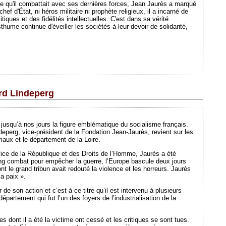
ale qu'il combattait avec ses dernières forces, Jean Jaurès a marqué
 d'État, ni héros militaire ni prophète religieux, il a incarné de
iques et des fidélités intellectuelles. C'est dans sa vérité
hume continue d'éveiller les sociétés à leur devoir de solidarité,
ard Lindeperg
Ajouté le 04/10/2013 - Auteur : webmaster
jusqu’à nos jours la figure emblématique du socialisme français.
ndeperg, vice-président de la Fondation Jean-Jaurès, revient sur les
maux et le département de la Loire.
ice de la République et des Droits de l’Homme, Jaurès a été
ong combat pour empêcher la guerre, l’Europe bascule deux jours
nt le grand tribun avait redouté la violence et les horreurs. Jaurès
la paix ».
de son action et c’est à ce titre qu’il est intervenu à plusieurs
département qui fut l’un des foyers de l’industrialisation de la
s dont il a été la victime ont cessé et les critiques se sont tues.