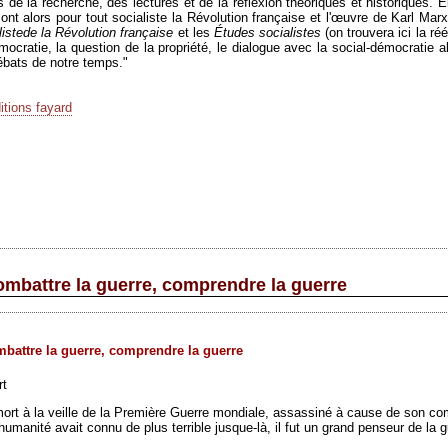
 de la recherche, des lectures et de la réflexion théoriques et historiques. 
ont
alors pour tout
socialiste
la Révolution française et l'œuvre de Karl Mar
liste
de la Révolution française
et les
Études socialistes
(on trouvera ici la ré
mocratie, la question de la propriété, le dialogue avec la social-démocratie 
ébats de notre temps."
itions fayard
ombattre la guerre, comprendre la guerre
battre la guerre, comprendre la guerre
rt
ort à la veille de la Première Guerre mondiale, assassiné à cause de son comb
umanité avait connu de plus terrible jusque-là, il fut un grand penseur de la 