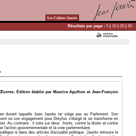
Les Cahiers Jaurès
Résultats par page :
5
|
10
|
20
|
50
"
Ajouté le 25/10/2013 - Auteur : webmaster
Œuvres
.
Édition
établie
par Maurice
Agulhon
et
Jean-François
ure
durant
laquelle
Jean
Jaurès
ne
siège
pas au
Parlement
. Son
ment
où
son engagement pour
Dreyfus
s'élargit
et se
transforme
en
ste
. Au
contraire
:
il
lutte
sur
deux
fronts,
contre
la
droite
et
contre
par
l'action
gouvernementale
et la
voie
parlementaire
.
publique
ni
dans des articles d'actualité politique.
Jaurès
retrouve le