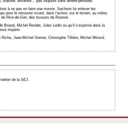
ré, statufié, encensé… pas toujours sans arrière-pensées.
llons à ne pas en faire une momie. Sachons lui enlever les
ps pour le retrouver vivant, dans l’action, sur le terrain, au milieu
s de Rive-de-Gier, des tisseurs de Roanne.
ide Briand, Michel Rondet, Jules Ledin ou qu’il s’exprime dans la
ous inspirer.
 Riche, Jean-Michel Steiner, Christophe Tillière, Michel Winock.
Ajouté le 26/09/2013 - Auteur : webmaster
 twitter de la SEJ.