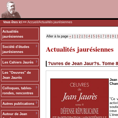
Vous êtes ici >>
Accueil
/Actualités jaurésiennes
Actualités
Aller à la page
«
|
1
|
2
|
3
|
4
|
5
|
6
|
7
|
8
|
9
|
jaurésiennes
Actualités jaurésiennes
Société d'études
jaurésiennes
Les Cahiers Jaurès
?uvres de Jean Jaur?s. Tome 8 
Les "Oeuvres" de
Jean Jaurès
Jea
Chan
Colloques, tables-
rondes, rencontres
"
Ce
v
activi
Autres publications
souti
ceux
Autour de Jean
L'éne