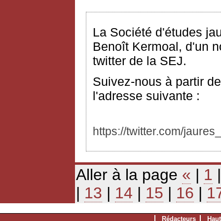
La Société d'études ja
Benoît Kermoal, d'un no
twitter de la SEJ.
Suivez-nous à partir de
l'adresse suivante :
https://twitter.com/jaures_
Aller à la page
«
|
1
|
13
|
14
|
15
|
16
|
1
Rédacteurs
Haut