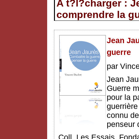
A t?l?charger : J
comprendre la gu
Jean Jau
guerre
par Vince
Jean Jaur
Guerre m
pour la p
guerrière
connu de 
penseur d
Coll. Les Essais, Fond