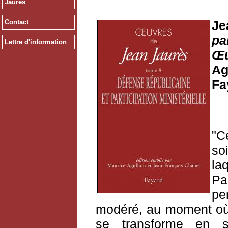
Jaurès
Contact
J
pa
Lettre d'information
Œu
Ag
Fa
"
C
soi
la
Pa
pe
modéré
, au moment
o
se
transforme
en