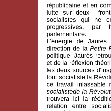
républicaine
et en com
lutte
sur
deux
fron
socialistes
qui ne
c
progressives, par
parlementaire
.
L'énergie de
Jaurès
n
direction de la
Petite
politique.
Jaurès
retrou
et de la réflexion théo
les
deux
sources d'ins
tout
socialiste
la Révolu
ce
travail inlassable
socialiste
de la Révolut
trouvera ici la réédi
relation entre socia