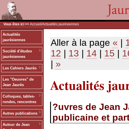
Vous êtes ici >>
Accueil
/Actualités jaurésiennes
Actualités
Aller à la page
«
|
jaurésiennes
12
|
13
|
14
|
15
|
1
Société d'études
jaurésiennes
|
»
Les Cahiers Jaurès
Actualités jau
Les "Oeuvres" de
Jean Jaurès
Colloques, tables-
rondes, rencontres
?uvres de Jean J
Autres publications
publicaine et part
Autour de Jean