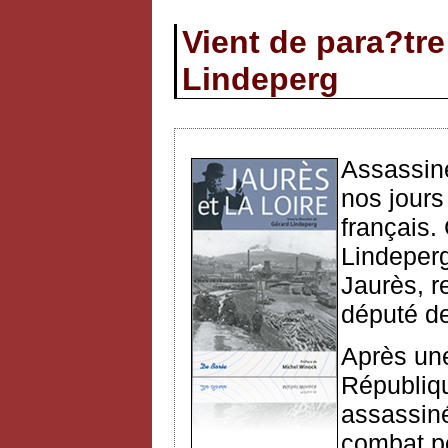
Vient de para?tre
Lindeperg
Assassiné
nos jours
français.
Lindeperg
Jaurès, re
député de
Après une
Républiqu
assassiné
combat po