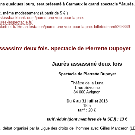
ns quelques jours, sera présenté à Carmaux le grand spectacle “Jaurès, 
jet, même modestement (à partir de 5 €!)
sskissbankbank.com/jaures-une-voix-pour-la-paix
ures-lespectacle.fr/
cketnet.fr/fr/manifestation/jaures-une-voix-pour-la-paix-billet/idmanif/298349
assassin? deux fois. Spectacle de Pierrette Dupoyet
Jaurès assassiné deux fois
Spectacle de Pierrette Dupoyet
Théâtre de la Luna
1 rue Séverine
84 000 Avignon
Du 6 au 31 juillet 2013
18 h
tarif : 20 €
tarif réduit (dont membres de la SEJ) : 13 €
let, débat organisé par la Ligue des droits de l'homme avec Gilles Manceron (