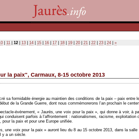
10
|
11
|
12
|
13
|
14
|
15
|
16
|
17
|
18
|
19
|
20
|
21
|
22
|
23
|
24
|
»
ur la paix", Carmaux, 8-15 octobre 2013
ré sa formidable énergie au maintien des conditions de la paix – paix entre 
e début de la Grande Guerre, dont nous commémorerons l’an prochain le centen
ctacle-événement, « Jaurès, une voix pour la paix », qui donne à voir, à par
qui conduisent parfois à l’affrontement : nationalismes, racisme, exploitatio
, pour la paix et pour une Europe unifiée.
, une voix pour la paix » auront lieu du 8 au 15 octobre 2013, dans la salle 
 y a un siècle.