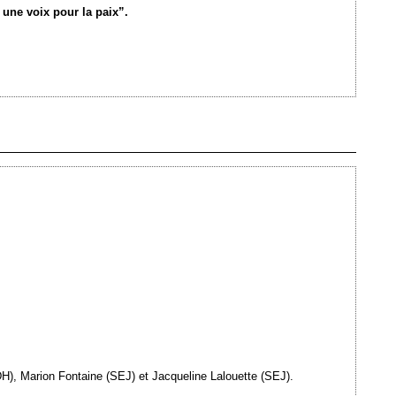
une voix pour la paix”.
Ajouté le 10/07/2013 - Auteur : webmaster
LDH), Marion Fontaine (SEJ) et Jacqueline Lalouette (SEJ).