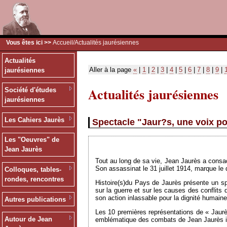
Vous êtes ici >>
Accueil
/Actualités jaurésiennes
Actualités
Aller à la page
«
|
1
|
2
|
3
|
4
|
5
|
6
|
7
|
8
|
9
|
jaurésiennes
Actualités jaurésiennes
Société d'études
jaurésiennes
Les Cahiers Jaurès
Spectacle "Jaur?s, une voix po
Les "Oeuvres" de
Jean Jaurès
Tout au long de sa vie, Jean Jaurès a consac
Son assassinat le 31 juillet 1914, marque l
Colloques, tables-
rondes, rencontres
Histoire(s)du Pays de Jaurès présente un spe
sur la guerre et sur les causes des conflits 
son action inlassable pour la dignité humaine
Autres publications
Les 10 premières représentations de « Jaurès
Autour de Jean
emblématique des combats de Jean Jaurès il