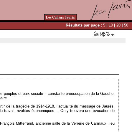
Les Cahiers Jaurès
Résultats par page :
5
|
10
|
20
|
50
Ajouté le 26/09/2013 - Auteur : webmaster
les peuples et paix sociale – constante préoccupation de la Gauche.
aire.
tir de la tragédie de 1914-1918, l’actualité du message de Jaurès,
n du travail, rivalités économiques…. On y trouvera une évocation de
François Mitterrand, ancienne salle de la Verrerie de Carmaux, lieu