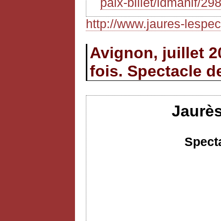
paix-billet/idmanif/29
http://www.jaures-lespect
Avignon, juillet 
fois. Spectacle d
Jaurès
Specta