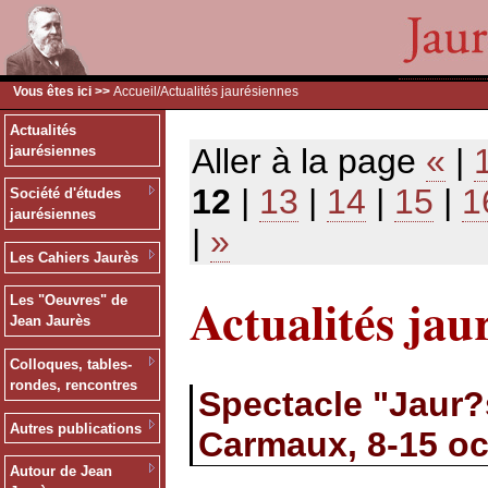
Vous êtes ici >>
Accueil
/Actualités jaurésiennes
Actualités
Aller à la page
«
|
jaurésiennes
12
|
13
|
14
|
15
|
1
Société d'études
jaurésiennes
|
»
Les Cahiers Jaurès
Actualités jau
Les "Oeuvres" de
Jean Jaurès
Colloques, tables-
rondes, rencontres
Spectacle "Jaur?s
Autres publications
Carmaux, 8-15 oc
Autour de Jean