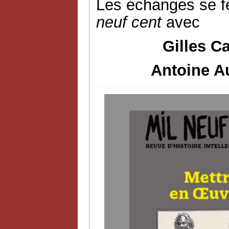
Les échanges se f
neuf cent
avec
Gilles C
Antoine Au