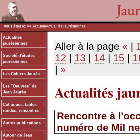
Vous êtes ici >>
Accueil
/Actualités jaurésiennes
Actualités
Aller à la page
«
|
jaurésiennes
12
|
13
|
14
|
15
|
1
Société d'études
jaurésiennes
|
»
Les Cahiers Jaurès
Actualités jau
Les "Oeuvres" de
Jean Jaurès
Colloques, tables-
rondes, rencontres
Rencontre à l'occ
Autres publications
numéro de Mil ne
Autour de Jean