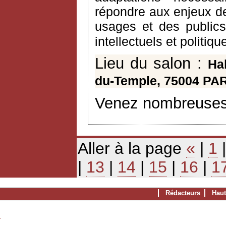
répondre aux enjeux de
usages et des public
intellectuels et politiq
Lieu du salon :
Ha
du-Temple, 75004 PA
Venez nombreuses
Aller à la page
«
|
1
|
13
|
14
|
15
|
16
|
1
Rédacteurs
Haut