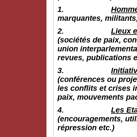
1.
Hommes
marquantes, militants
2.
Lieux e
(sociétés de paix, con
union interparlementai
revues, publications e
3.
Initiat
(conférences ou proje
les conflits et crises 
paix, mouvements pacif
4.
Les Eta
(encouragements, utili
répression etc.)