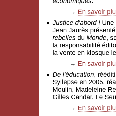
économiques
.
→
En savoir pl
Justice d'abord !
Une a
Jean Jaurès présentée
rebelles
du
Monde
, s
la responsabilité édi
la vente en kiosque l
→
En savoir pl
De l'éducation
, réédi
Syllepse en 2005, réa
Moulin, Madeleine Reb
Gilles Candar, Le Seu
→
En savoir pl