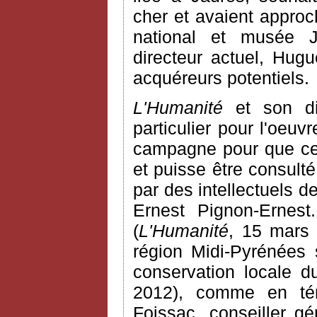
cher et avaient approc
national et musée 
directeur actuel, Hugu
acquéreurs potentiels.
L'Humanité
et son dir
particulier pour l'oeu
campagne pour que ce 
et puisse être consult
par des intellectuels 
Ernest Pignon-Ernest.
(
L'Humanité
, 15 mars 
région Midi-Pyrénées 
conservation locale d
2012), comme en tém
Foissac, conseiller g