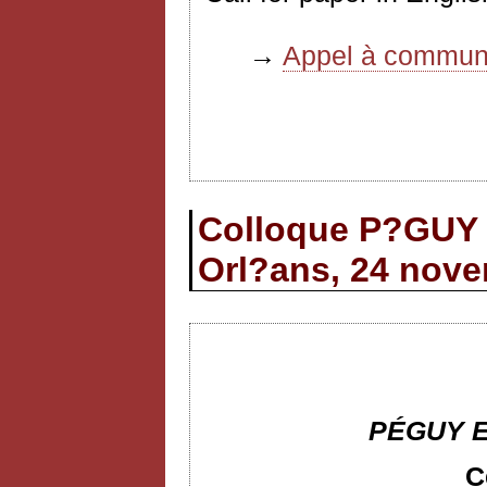
→
Appel à communi
Colloque P?GU
Orl?ans, 24 nov
PÉGUY 
C