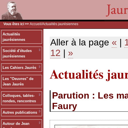
Vous êtes ici >>
Accueil
/Actualités jaurésiennes
Actualités
Aller à la page
«
|
jaurésiennes
12
|
»
Société d'études
jaurésiennes
Actualités jau
Les Cahiers Jaurès
Les "Oeuvres" de
Jean Jaurès
Parution : Les m
Colloques, tables-
rondes, rencontres
Faury
Autres publications
Autour de Jean