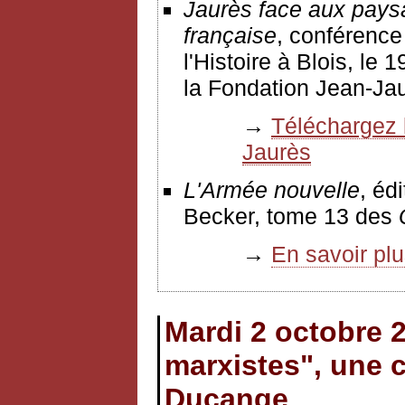
Jaurès face aux paysan
française
, conférence
l'Histoire à Blois, le 
la Fondation Jean-Jau
→
Téléchargez l
Jaurès
L'Armée nouvelle
, éd
Becker, tome 13 des
→
En savoir pl
Mardi 2 octobre 2
marxistes", une
Ducange