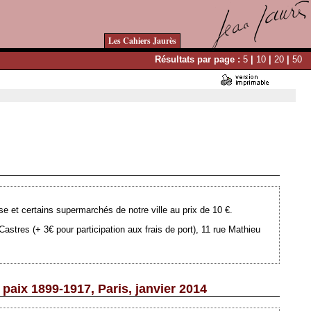
Les Cahiers Jaurès
Résultats par page :
5
|
10
|
20
|
50
Ajouté le 14/02/2013 - Auteur : webmaster
se et certains supermarchés de notre ville au prix de 10 €.
astres (+ 3€ pour participation aux frais de port), 11 rue Mathieu
paix 1899-1917, Paris, janvier 2014
Ajouté le 14/02/2013 - Auteur : webmaster