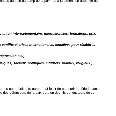
ences au sein du camp de la paix, ou à la dimension affective de
 union interparlementaire, internationales, fondations, prix,
onflits et crises internationales, tentatives pour rétablir la
répression etc.)
miques, sociaux, politiques, culturels, moraux, religieux ;
et les communicants auront tout loisir de parcourir la période dans
chec des défenseurs de la paix sera un des fils conducteurs de ce