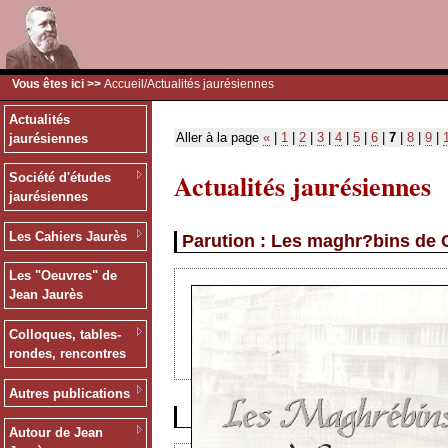
Vous êtes ici >>
Accueil
/Actualités jaurésiennes
Actualités
Aller à la page
«
|
1
|
2
|
3
|
4
|
5
|
6
|
7
|
8
|
9
|
jaurésiennes
Actualités jaurésiennes
Société d'études
jaurésiennes
Les Cahiers Jaurès
Parution : Les maghr?bins de 
Les "Oeuvres" de
Jean Jaurès
Colloques, tables-
rondes, rencontres
Autres publications
Autour de Jean