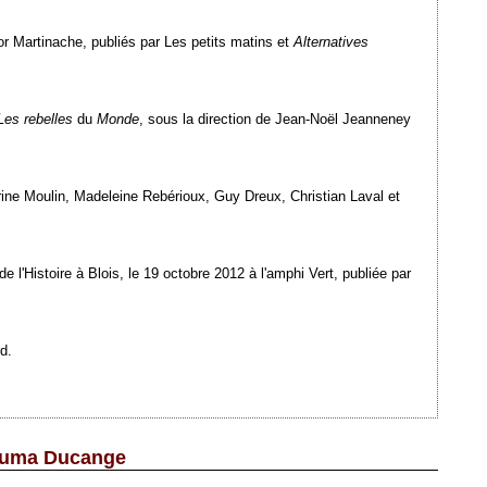
gor Martinache, publiés par Les petits matins et
Alternatives
Les rebelles
du
Monde
, sous la direction de Jean-Noël Jeanneney
erine Moulin, Madeleine Rebérioux, Guy Dreux, Christian Laval et
 l'Histoire à Blois, le 19 octobre 2012 à l'amphi Vert, publiée par
d.
-Numa Ducange
Ajouté le 28/09/2012 - Auteur : webmaster