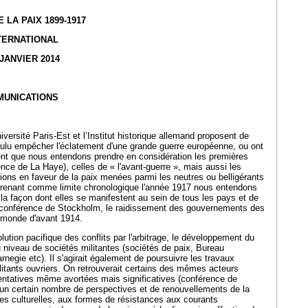
LA PAIX 1899-1917
TERNATIONAL
 JANVIER 2014
MUNICATIONS
iversité Paris-Est et l’Institut historique allemand proposent de
 voulu empêcher l'éclatement d'une grande guerre européenne, ou ont
uent que nous entendons prendre en considération les premières
nce de La Haye), celles de « l'avant-guerre », mais aussi les
ions en faveur de la paix menées parmi les neutres ou belligérants
En prenant comme limite chronologique l'année 1917 nous entendons
r la façon dont elles se manifestent au sein de tous les pays et de
la conférence de Stockholm, le raidissement des gouvernements des
u monde d'avant 1914.
ion pacifique des conflits par l'arbitrage, le développement du
au niveau de sociétés militantes (sociétés de paix, Bureau
rnegie etc). Il s'agirait également de poursuivre les travaux
litants ouvriers. On retrouverait certains des mêmes acteurs
entatives même avortées mais significatives (conférence de
r un certain nombre de perspectives et de renouvellements de la
ives culturelles, aux formes de résistances aux courants