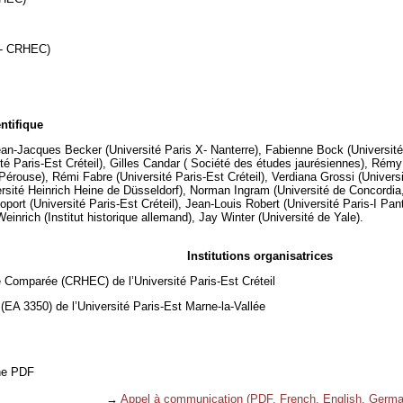
il- CRHEC)
ntifique
an-Jacques Becker (Université Paris X- Nanterre), Fabienne Bock (Université 
ité Paris-Est Créteil), Gilles Candar ( Société des études jaurésiennes), Rémy
Pérouse), Rémi Fabre (Université Paris-Est Créteil), Verdiana Grossi (Univers
sité Heinrich Heine de Düsseldorf), Norman Ingram (Université de Concordia, M
oport (Université Paris-Est Créteil), Jean-Louis Robert (Université Paris-I Pa
einrich (Institut historique allemand), Jay Winter (Université de Yale).
Institutions organisatrices
 Comparée (CRHEC) de l’Université Paris-Est Créteil
EA 3350) de l’Université Paris-Est Marne-la-Vallée
the PDF
→
Appel à communication (PDF, French, English, Germa