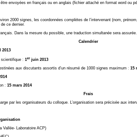
tre envoyées en français ou en anglais (fichier attaché en format word ou pdf
nviron 2000 signes, les coordonnées complètes de l’intervenant (nom, prénom, f
 de ce dernier.
 français. Dans la mesure du possible, une traduction simultanée sera assurée.
Calendrier
l 2013
er
 scientifique :
1
juin 2013
estinées aux discutants assortis d’un résumé de 1000 signes maximum :
15 
2014
ion :
15 mars 2014
Frais
harge par les organisateurs du colloque. L’organisation sera précisée aux inte
ation
a Vallée- Laboratoire ACP)
RHEC)