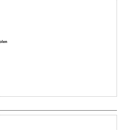
olen
Ajouté le 11/10/2012 - Auteur : webmaster