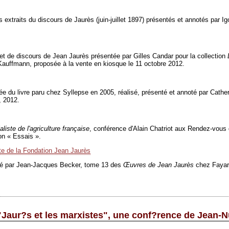
 extraits du discours de Jaurès (juin-juillet 1897) présentés et annotés par I
 et de discours de Jean Jaurès présentée par Gilles Candar pour la collection
e Kauffmann, proposée à la vente en kiosque le 11 octobre 2012.
ée du livre paru chez Syllepse en 2005, réalisé, présenté et annoté par Cath
, 2012.
iste de l'agriculture française
, conférence d'Alain Chatriot aux Rendez-vous de
on « Essais ».
ite de la Fondation Jean Jaurès
oté par Jean-Jacques Becker, tome 13 des
Œ
uvres de Jean Jaurès
chez Fayar
: "Jaur?s et les marxistes", une conf?rence de Jean