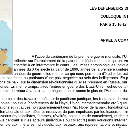
LES DEFENSEURS DE 
COLLOQUE IN
PARIS 15-16-17
APPEL A COM
A l'aube du centenaire de la première guerre mondiale, l’Un
réfléchir sur l'écroulement de la paix et sur l'échec de ceux qui ont
cherché à en interrompre le cours. Les limites chronologiques indiq
années du XXe siècle (à partir de 1899, année de la première confére
années de guerre elles-même, ce qui nous permettra d'étudier les act
mi les pacifistes ou partisans d'une paix négociée au sein des belligérants. 
tions de paix, sur la dimension révolutionnaire qu'elles prennent en Russie, su
 crise. En même temps, avec l'entrée en guerre des Etats-Unis, l'échec de 
poirs de retour à la paix par la négociation et sonne le glas de l'Europe et d
int des travaux menés sur le pacifisme juridique, les tentatives de résolut
u niveau politique (conférences de la Haye, Union interparlementaire etc.) qu'
ations et initiatives non gouvernementales (Prix Nobel de la paix, fondation Ca
rnationale et aux idées et initiatives de paix impulsées par les leaders et mi
uveaux (syndicalistes, femmes, révoltés, objecteurs de conscience), et des t
s centrant sur les acteurs (individuels ou collectifs) nous voudrions intégre
xemple aux itinéraires individuels, aux réseaux, aux représentations et initiat