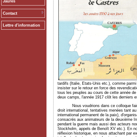
Jaurès
Contact
Lettre d'information
tardifs (Italie, Etats-Unis etc.), comme par
insister sur le retour en force des revendica
tous les peuples au cours de cette année de
deux camps, l'année 1917 clôt les derniers es
Nous voudrions dans ce colloque faire le po
droit international, tentatives menées tant a
international permanent de la paix), d'organis
consacrés aux animateurs de la deuxième Inte
pendant la guerre mais aussi des acteurs no
Stockholm, appels de Benoît XV etc.). En nou
réflexion historique, en nous attachant par e