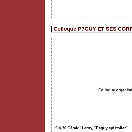
Colloque P?GUY ET SES CORR
Colloque organisé 
9 h 30 Géraldi Leroy,
"
Péguy
épistolier
"