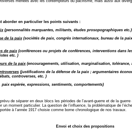
ntroverses menées avec les contempteurs du pacifisme, mais aussi aux diverg
aborder en particulier les points suivants :
ix
(personnalités marquantes, militants, études prosopographiques etc.)
se de la paix
(sociétés de paix, congrès internationaux, bureau de la paix,
ns de paix
(conférences ou projets de conférences, interventions dans les c
stes etc. )
eurs de la paix
(encouragements, utilisation, marginalisation, tolérance, 
ontroverses
(justifications de la défense de la paix ; argumentaires écono
ébats, controverses, etc. )
, paix espérée, expressions, sentiments, comportements)
prévu de séparer en deux blocs les périodes de l’avant-guerre et de la guerre 
gier un moment particulier. La question de l’influence, la problématique de l’é
 apportée à l’année 1917 choisie comme borne chronologique de nos travaux.
Envoi et choix des propositions