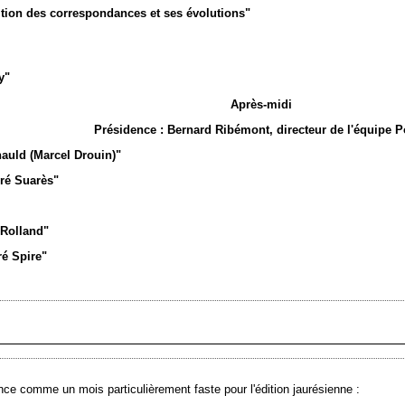
ition des correspondances et ses évolutions"
y"
Après-midi
Présidence : Bernard Ribémont, directeur de l'équipe P
auld (Marcel Drouin)"
ré Suarès"
 Rolland"
ré Spire"
ce comme un mois particulièrement faste pour l'édition jaurésienne :