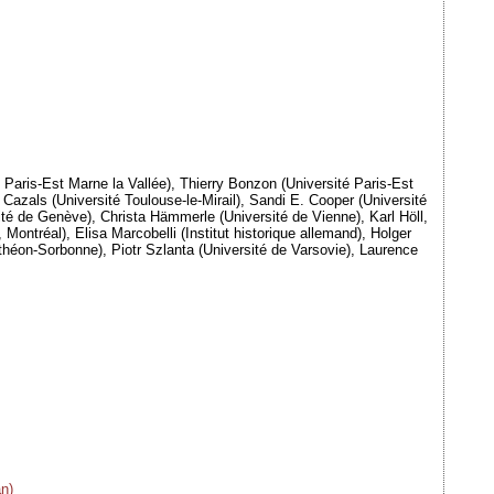
Paris-Est Marne la Vallée), Thierry Bonzon (Université Paris-Est
 Cazals (Université Toulouse-le-Mirail), Sandi E. Cooper (Université
ité de Genève), Christa Hämmerle (Université de Vienne), Karl Höll,
ontréal), Elisa Marcobelli (Institut historique allemand), Holger
nthéon-Sorbonne), Piotr Szlanta (Université de Varsovie), Laurence
n)