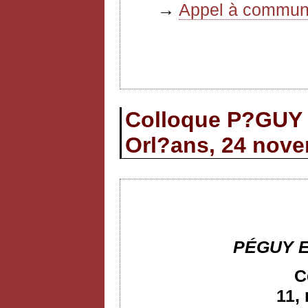
→
Appel à communi
Colloque P?GU
Orl?ans, 24 nov
PÉGUY 
C
11,