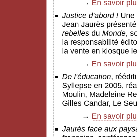
→
En savoir pl
Justice d'abord !
Une a
Jean Jaurès présentée
rebelles
du
Monde
, s
la responsabilité édi
la vente en kiosque l
→
En savoir pl
De l'éducation
, réédi
Syllepse en 2005, réa
Moulin, Madeleine Reb
Gilles Candar, Le Seu
→
En savoir pl
Jaurès face aux paysan