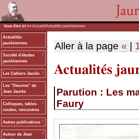
Vous êtes ici >>
Accueil
/Actualités jaurésiennes
Actualités
Aller à la page
«
|
jaurésiennes
Société d'études
Actualités jau
jaurésiennes
Les Cahiers Jaurès
Les "Oeuvres" de
Parution : Les m
Jean Jaurès
Faury
Colloques, tables-
rondes, rencontres
Autres publications
Autour de Jean