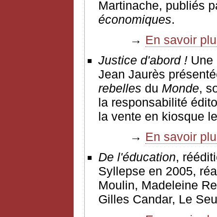
Martinache, publiés p
économiques
.
→
En savoir pl
Justice d'abord !
Une a
Jean Jaurès présentée
rebelles
du
Monde
, s
la responsabilité édi
la vente en kiosque l
→
En savoir pl
De l'éducation
, réédi
Syllepse en 2005, réa
Moulin, Madeleine Reb
Gilles Candar, Le Seu