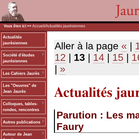
Vous êtes ici >>
Accueil
/Actualités jaurésiennes
Actualités
Aller à la page
«
|
jaurésiennes
12
|
13
|
14
|
15
|
1
Société d'études
jaurésiennes
|
»
Les Cahiers Jaurès
Actualités jau
Les "Oeuvres" de
Jean Jaurès
Colloques, tables-
rondes, rencontres
Parution : Les m
Autres publications
Faury
Autour de Jean