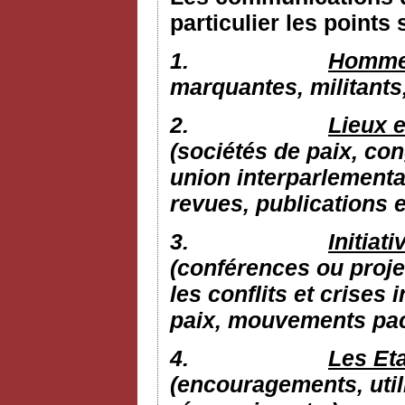
particulier les points 
1.
Hommes
marquantes, militants
2.
Lieux e
(sociétés de paix, con
union interparlementai
revues, publications e
3.
Initiat
(conférences ou proje
les conflits et crises 
paix, mouvements pacif
4.
Les Eta
(encouragements, utili