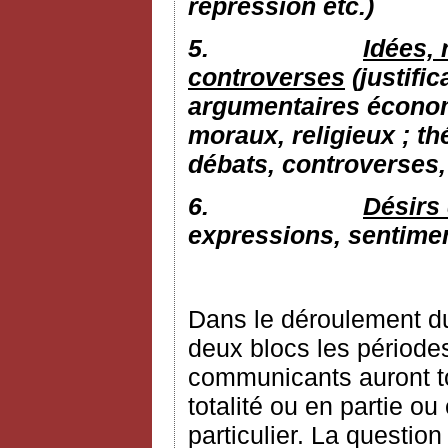
répression etc.)
5.
Idées, 
controverses
(justific
argumentaires économi
moraux, religieux ; th
débats, controverses, 
6.
Désirs 
expressions, sentime
Dans le déroulement du
deux blocs les périodes
communicants auront tou
totalité ou en partie o
particulier. La question