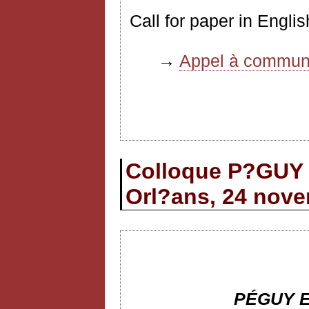
Call for paper in Engl
→
Appel à communi
Colloque P?GU
Orl?ans, 24 nov
PÉGUY 