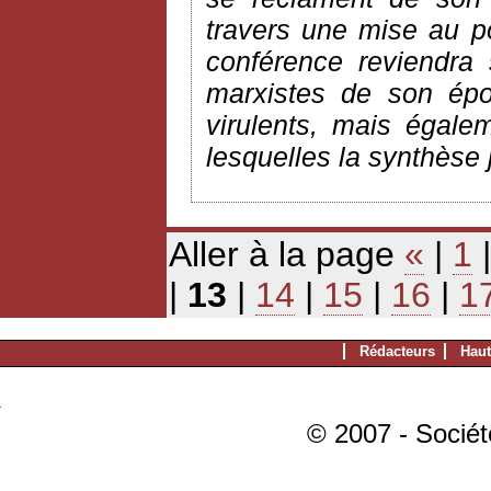
travers une mise au poi
conférence reviendra
marxistes de son épo
virulents, mais égale
lesquelles la synthèse 
Aller à la page
«
|
1
|
13
|
14
|
15
|
16
|
1
Rédacteurs
Haut
© 2007 - Sociét