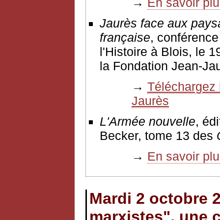
→
En savoir pl
Jaurès face aux paysan
française
, conférence
l'Histoire à Blois, le 
la Fondation Jean-Jau
→
Téléchargez l
Jaurès
L'Armée nouvelle
, éd
Becker, tome 13 des
→
En savoir pl
Mardi 2 octobre 2
marxistes", une