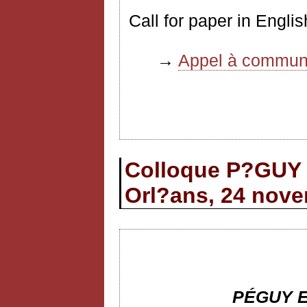
Call for paper in Engl
→
Appel à communi
Colloque P?GU
Orl?ans, 24 nov
PÉGUY 