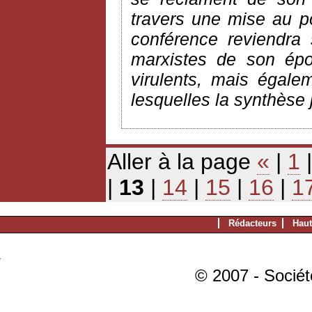
travers une mise au poi
conférence reviendra
marxistes de son épo
virulents, mais égale
lesquelles la synthèse 
Aller à la page
«
|
1
|
13
|
14
|
15
|
16
|
1
Rédacteurs
Haut
© 2007 - Sociét