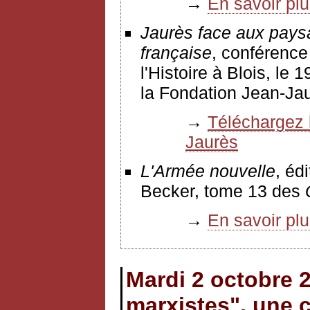
→
En savoir pl
Jaurès face aux paysan
française
, conférence
l'Histoire à Blois, le 
la Fondation Jean-Jau
→
Téléchargez l
Jaurès
L'Armée nouvelle
, éd
Becker, tome 13 des
→
En savoir pl
Mardi 2 octobre 2
marxistes", une