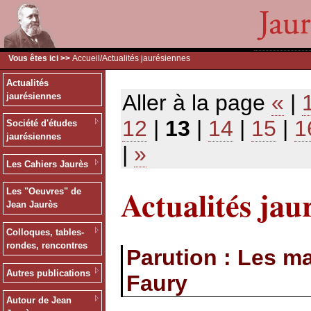
Vous êtes ici >>
Accueil
/Actualités jaurésiennes
Actualités
Aller à la page
«
|
jaurésiennes
12
|
13
|
14
|
15
|
1
Société d'études
jaurésiennes
|
»
Les Cahiers Jaurès
Actualités jau
Les "Oeuvres" de
Jean Jaurès
Colloques, tables-
rondes, rencontres
Parution : Les m
Autres publications
Faury
Autour de Jean