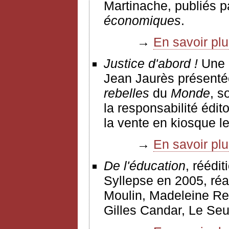
Martinache, publiés p
économiques
.
→
En savoir pl
Justice d'abord !
Une a
Jean Jaurès présentée
rebelles
du
Monde
, s
la responsabilité édi
la vente en kiosque l
→
En savoir pl
De l'éducation
, réédi
Syllepse en 2005, réa
Moulin, Madeleine Reb
Gilles Candar, Le Seu