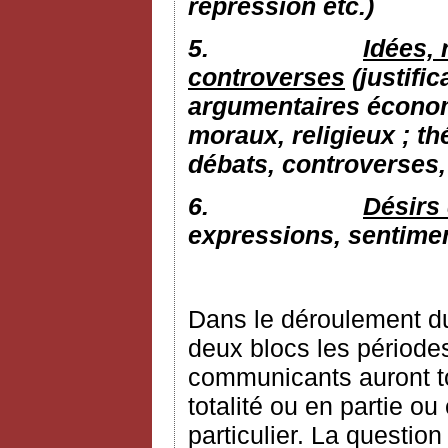
répression etc.)
5.
Idées, 
controverses
(justific
argumentaires économi
moraux, religieux ; th
débats, controverses, 
6.
Désirs 
expressions, sentime
Dans le déroulement du
deux blocs les périodes
communicants auront tou
totalité ou en partie o
particulier. La question