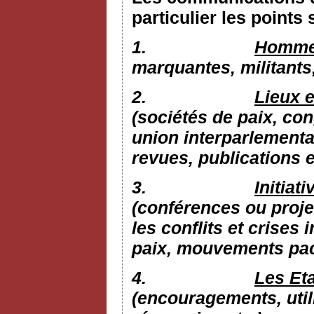
particulier les points 
1.
Hommes
marquantes, militants
2.
Lieux e
(sociétés de paix, con
union interparlementai
revues, publications e
3.
Initiat
(conférences ou proje
les conflits et crises 
paix, mouvements pacif
4.
Les Eta
(encouragements, utili