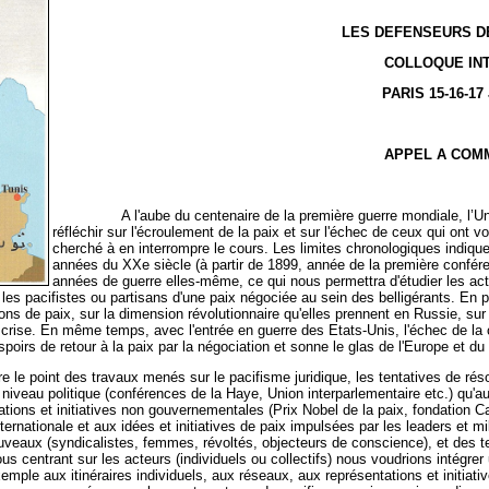
LES DEFENSEURS DE 
COLLOQUE IN
PARIS 15-16-17
APPEL A COM
A l'aube du centenaire de la première guerre mondiale, l’Un
réfléchir sur l'écroulement de la paix et sur l'échec de ceux qui ont
cherché à en interrompre le cours. Les limites chronologiques indiq
années du XXe siècle (à partir de 1899, année de la première confére
années de guerre elles-même, ce qui nous permettra d'étudier les act
mi les pacifistes ou partisans d'une paix négociée au sein des belligérants. 
tions de paix, sur la dimension révolutionnaire qu'elles prennent en Russie, su
 crise. En même temps, avec l'entrée en guerre des Etats-Unis, l'échec de 
poirs de retour à la paix par la négociation et sonne le glas de l'Europe et d
int des travaux menés sur le pacifisme juridique, les tentatives de résolut
u niveau politique (conférences de la Haye, Union interparlementaire etc.) qu'
ations et initiatives non gouvernementales (Prix Nobel de la paix, fondation Ca
rnationale et aux idées et initiatives de paix impulsées par les leaders et mi
uveaux (syndicalistes, femmes, révoltés, objecteurs de conscience), et des t
s centrant sur les acteurs (individuels ou collectifs) nous voudrions intégre
xemple aux itinéraires individuels, aux réseaux, aux représentations et initiat