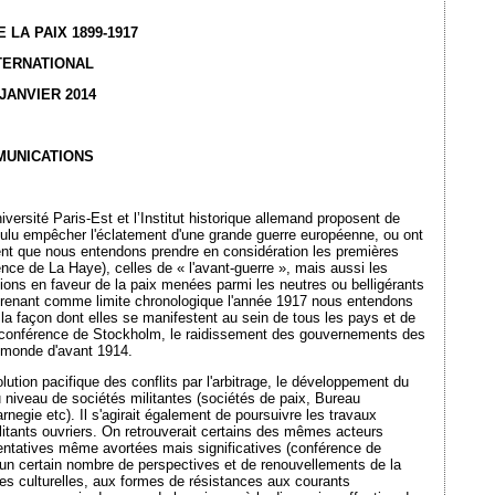
LA PAIX 1899-1917
TERNATIONAL
 JANVIER 2014
MUNICATIONS
iversité Paris-Est et l’Institut historique allemand proposent de
 voulu empêcher l'éclatement d'une grande guerre européenne, ou ont
uent que nous entendons prendre en considération les premières
nce de La Haye), celles de « l'avant-guerre », mais aussi les
ions en faveur de la paix menées parmi les neutres ou belligérants
En prenant comme limite chronologique l'année 1917 nous entendons
r la façon dont elles se manifestent au sein de tous les pays et de
la conférence de Stockholm, le raidissement des gouvernements des
u monde d'avant 1914.
ion pacifique des conflits par l'arbitrage, le développement du
au niveau de sociétés militantes (sociétés de paix, Bureau
rnegie etc). Il s'agirait également de poursuivre les travaux
litants ouvriers. On retrouverait certains des mêmes acteurs
entatives même avortées mais significatives (conférence de
r un certain nombre de perspectives et de renouvellements de la
ives culturelles, aux formes de résistances aux courants