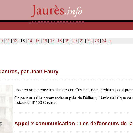
10
|
11
|
12
|
13
|
14
|
15
|
16
|
17
|
18
|
19
|
20
|
21
|
22
|
23
|
24
|
»
Castres, par Jean Faury
Livre en vente chez les libraires de Castres, dans certains point pres
On peut aussi le commander auprès de l’éditeur, l’Amicale laïque de C
Estadieu, 81100 Castres.
Appel ? communication : Les d?fenseurs de la 