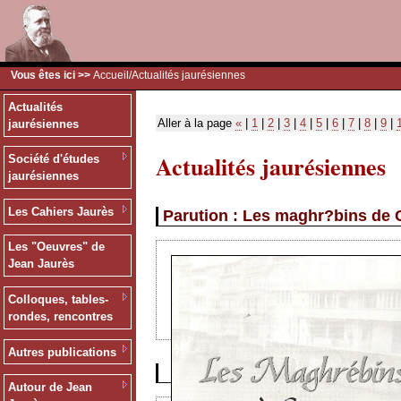
Vous êtes ici >>
Accueil
/Actualités jaurésiennes
Actualités
Aller à la page
«
|
1
|
2
|
3
|
4
|
5
|
6
|
7
|
8
|
9
|
jaurésiennes
Actualités jaurésiennes
Société d'études
jaurésiennes
Les Cahiers Jaurès
Parution : Les maghr?bins de 
Les "Oeuvres" de
Jean Jaurès
Colloques, tables-
rondes, rencontres
Autres publications
Autour de Jean