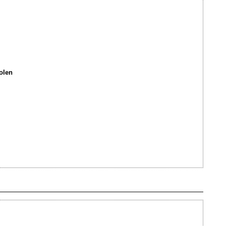
olen
Ajouté le 11/10/2012 - Auteur : webmaster