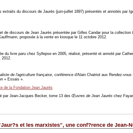
 extraits du discours de Jaurès (juin-juillet 1897) présentés et annotés par I
 et de discours de Jean Jaurès présentée par Gilles Candar pour la collection
e Kauffmann, proposée à la vente en kiosque le 11 octobre 2012.
ée du livre paru chez Syllepse en 2005, réalisé, présenté et annoté par Cath
, 2012.
iste de l'agriculture française
, conférence d'Alain Chatriot aux Rendez-vous de
on « Essais ».
ite de la Fondation Jean Jaurès
oté par Jean-Jacques Becker, tome 13 des
Œ
uvres de Jean Jaurès
chez Fayar
: "Jaur?s et les marxistes", une conf?rence de Jean