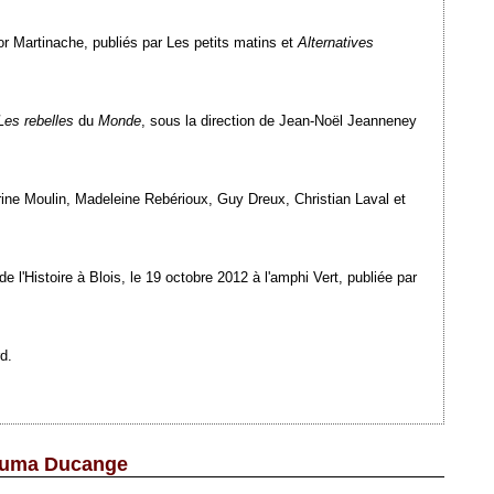
gor Martinache, publiés par Les petits matins et
Alternatives
Les rebelles
du
Monde
, sous la direction de Jean-Noël Jeanneney
erine Moulin, Madeleine Rebérioux, Guy Dreux, Christian Laval et
 l'Histoire à Blois, le 19 octobre 2012 à l'amphi Vert, publiée par
d.
-Numa Ducange
Ajouté le 28/09/2012 - Auteur : webmaster