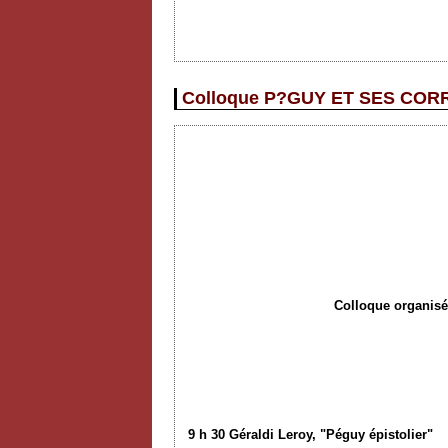
Colloque P?GUY ET SES CORR
Colloque organisé 
9 h 30 Géraldi Leroy,
"
Péguy
épistolier
"