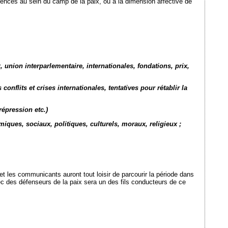
ences au sein du camp de la paix, ou à la dimension affective de
 union interparlementaire, internationales, fondations, prix,
onflits et crises internationales, tentatives pour rétablir la
répression etc.)
miques, sociaux, politiques, culturels, moraux, religieux ;
et les communicants auront tout loisir de parcourir la période dans
chec des défenseurs de la paix sera un des fils conducteurs de ce