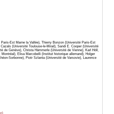
Paris-Est Marne la Vallée), Thierry Bonzon (Université Paris-Est
 Cazals (Université Toulouse-le-Mirail), Sandi E. Cooper (Université
ité de Genève), Christa Hämmerle (Université de Vienne), Karl Höll,
ontréal), Elisa Marcobelli (Institut historique allemand), Holger
nthéon-Sorbonne), Piotr Szlanta (Université de Varsovie), Laurence
n)