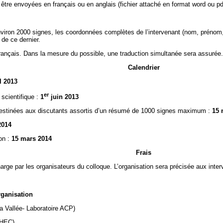
tre envoyées en français ou en anglais (fichier attaché en format word ou pdf
nviron 2000 signes, les coordonnées complètes de l’intervenant (nom, prénom, f
 de ce dernier.
 français. Dans la mesure du possible, une traduction simultanée sera assurée.
Calendrier
l 2013
er
 scientifique :
1
juin 2013
estinées aux discutants assortis d’un résumé de 1000 signes maximum :
15 
2014
ion :
15 mars 2014
Frais
harge par les organisateurs du colloque. L’organisation sera précisée aux inte
ation
a Vallée- Laboratoire ACP)
RHEC)