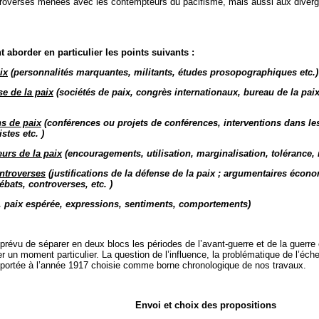
ntroverses menées avec les contempteurs du pacifisme, mais aussi aux diverg
aborder en particulier les points suivants :
ix
(personnalités marquantes, militants, études prosopographiques etc.)
se de la paix
(sociétés de paix, congrès internationaux, bureau de la paix,
ns de paix
(conférences ou projets de conférences, interventions dans les c
stes etc. )
eurs de la paix
(encouragements, utilisation, marginalisation, tolérance, 
ontroverses
(justifications de la défense de la paix ; argumentaires écono
ébats, controverses, etc. )
, paix espérée, expressions, sentiments, comportements)
prévu de séparer en deux blocs les périodes de l’avant-guerre et de la guerre 
gier un moment particulier. La question de l’influence, la problématique de l’é
 apportée à l’année 1917 choisie comme borne chronologique de nos travaux.
Envoi et choix des propositions