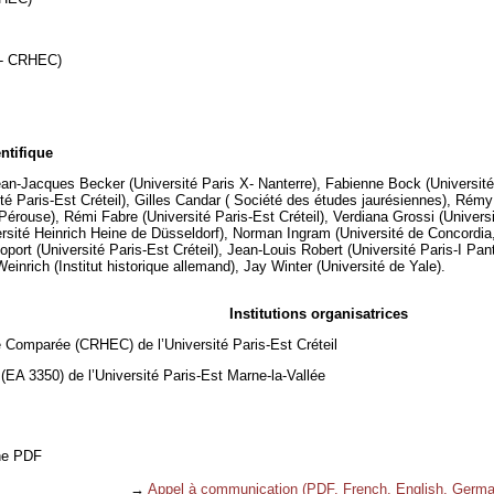
il- CRHEC)
ntifique
an-Jacques Becker (Université Paris X- Nanterre), Fabienne Bock (Université 
ité Paris-Est Créteil), Gilles Candar ( Société des études jaurésiennes), Rémy
Pérouse), Rémi Fabre (Université Paris-Est Créteil), Verdiana Grossi (Univers
sité Heinrich Heine de Düsseldorf), Norman Ingram (Université de Concordia, M
oport (Université Paris-Est Créteil), Jean-Louis Robert (Université Paris-I Pa
einrich (Institut historique allemand), Jay Winter (Université de Yale).
Institutions organisatrices
 Comparée (CRHEC) de l’Université Paris-Est Créteil
EA 3350) de l’Université Paris-Est Marne-la-Vallée
the PDF
→
Appel à communication (PDF, French, English, Germa