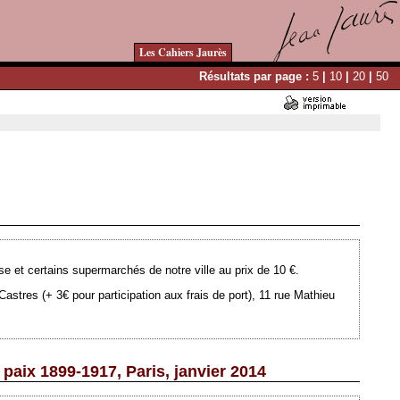
Les Cahiers Jaurès
Résultats par page :
5
|
10
|
20
|
50
Ajouté le 14/02/2013 - Auteur : webmaster
se et certains supermarchés de notre ville au prix de 10 €.
astres (+ 3€ pour participation aux frais de port), 11 rue Mathieu
paix 1899-1917, Paris, janvier 2014
Ajouté le 14/02/2013 - Auteur : webmaster