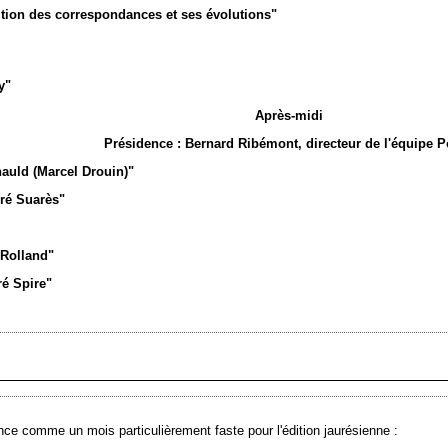
ition des correspondances et ses évolutions"
y"
Après-midi
Présidence : Bernard Ribémont, directeur de l'équipe P
auld (Marcel Drouin)"
ré Suarès"
 Rolland"
ré Spire"
ce comme un mois particulièrement faste pour l'édition jaurésienne :