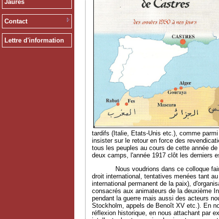
Jaurès
Contact
Lettre d'information
tardifs (Italie, Etats-Unis etc.), comme par
insister sur le retour en force des revendica
tous les peuples au cours de cette année de
deux camps, l'année 1917 clôt les derniers es
Nous voudrions dans ce colloque faire le po
droit international, tentatives menées tant a
international permanent de la paix), d'organis
consacrés aux animateurs de la deuxième Inte
pendant la guerre mais aussi des acteurs no
Stockholm, appels de Benoît XV etc.). En nou
réflexion historique, en nous attachant par e