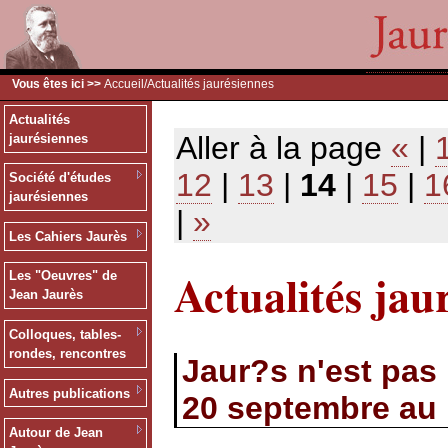
Vous êtes ici >>
Accueil
/Actualités jaurésiennes
Actualités
Aller à la page
«
|
jaurésiennes
12
|
13
|
14
|
15
|
1
Société d'études
jaurésiennes
|
»
Les Cahiers Jaurès
Actualités jau
Les "Oeuvres" de
Jean Jaurès
Colloques, tables-
rondes, rencontres
Jaur?s n'est pas 
Autres publications
20 septembre au 
Autour de Jean