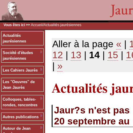
Vous êtes ici >>
Accueil
/Actualités jaurésiennes
Actualités
Aller à la page
«
|
jaurésiennes
12
|
13
|
14
|
15
|
1
Société d'études
jaurésiennes
|
»
Les Cahiers Jaurès
Actualités jau
Les "Oeuvres" de
Jean Jaurès
Colloques, tables-
rondes, rencontres
Jaur?s n'est pas 
Autres publications
20 septembre au 
Autour de Jean