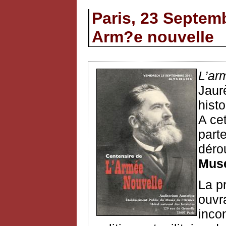
Paris, 23 Septem
Arm?e nouvelle
L’ar
Jaur
histo
A ce
part
déro
Musé
La p
ouvr
inco