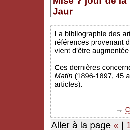
Mise ? jour de la
Jaur
La bibliographie des ar
références provenant 
vient d'être augmentée
Ces dernières concerne
Matin
(1896-1897, 45 ar
articles).
→
C
Aller à la page
«
|