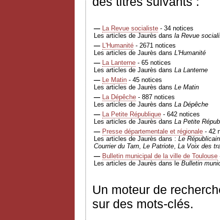
des titres suivants :
—
La Revue socialiste
- 34 notices
Les articles de Jaurès dans
la Revue sociali
—
L'Humanité
- 2671 notices
Les articles de Jaurès dans
L'Humanité
—
La Lanterne
- 65 notices
Les articles de Jaurès dans
La Lanterne
—
Le Matin
- 45 notices
Les articles de Jaurès dans
Le Matin
—
La Dépêche
- 887 notices
Les articles de Jaurès dans
La Dépêche
—
La Petite République
- 642 notices
Les articles de Jaurès dans
La Petite Répub
—
Presse départementale et régionale
- 42 
Les articles de Jaurès dans :
Le Républicain
Courrier du Tarn
,
Le Patriote
,
La Voix des tra
—
Bulletin municipal de la ville de Toulouse
Les articles de Jaurès dans le
Bulletin munic
Un moteur de recherch
sur des mots-clés.