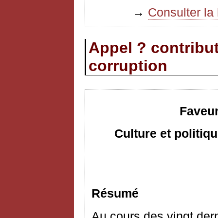
→
Consulter la 
Appel ? contribut
corruption
Faveur
Culture et politi
Résumé
Au cours des vingt dern