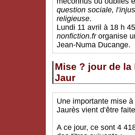
méconnus ou oubliés et
question sociale, l'inju
religieuse
.
Lundi 11 avril à 18 h 4
nonfiction.fr
organise un
Jean-Numa Ducange.
Mise ? jour de la
Jaur
Une importante mise à j
Jaurès vient d'être faite
A ce jour, ce sont 4 41