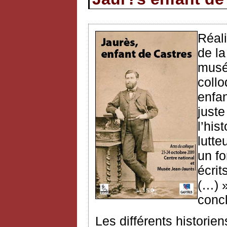
Réali
de la
musé
collo
enfan
juste
l’his
lutte
un f
écrit
(…) 
conc
Les différents historien