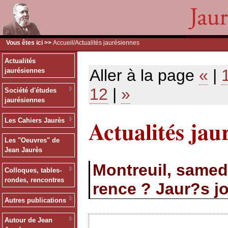
Vous êtes ici >>
Accueil
/Actualités jaurésiennes
Actualités
Aller à la page
«
|
jaurésiennes
12
|
»
Société d'études
jaurésiennes
Actualités jau
Les Cahiers Jaurès
Les "Oeuvres" de
Jean Jaurès
Montreuil, samed
Colloques, tables-
rondes, rencontres
rence ? Jaur?s jo
Autres publications
Autour de Jean