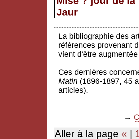
Mise ? jour de la
Jaur
La bibliographie des ar
références provenant 
vient d'être augmentée
Ces dernières concerne
Matin
(1896-1897, 45 ar
articles).
→
C
Aller à la page
«
|