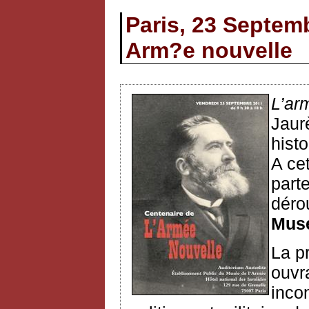
Paris, 23 Septem
Arm?e nouvelle
L’ar
Jaur
histo
A ce
part
déro
Musé
La p
ouvr
inco