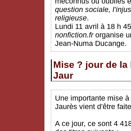
méconnus ou oubliés et
question sociale, l'inju
religieuse
.
Lundi 11 avril à 18 h 4
nonfiction.fr
organise un
Jean-Numa Ducange.
Mise ? jour de la
Jaur
Une importante mise à j
Jaurès vient d'être faite
A ce jour, ce sont 4 41