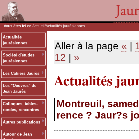
Vous êtes ici >>
Accueil
/Actualités jaurésiennes
Actualités
Aller à la page
«
|
jaurésiennes
12
|
»
Société d'études
jaurésiennes
Actualités jau
Les Cahiers Jaurès
Les "Oeuvres" de
Jean Jaurès
Montreuil, samed
Colloques, tables-
rondes, rencontres
rence ? Jaur?s jo
Autres publications
Autour de Jean