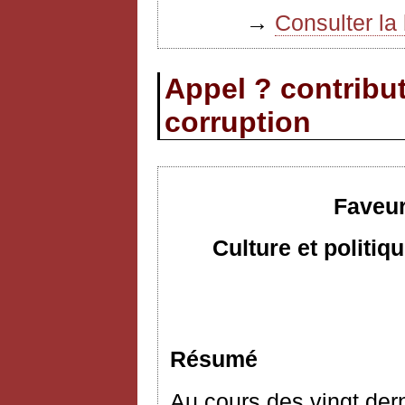
→
Consulter la 
Appel ? contribut
corruption
Faveur
Culture et politi
Résumé
Au cours des vingt dern