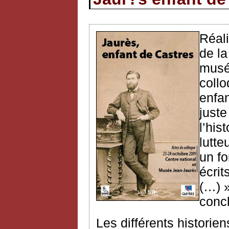
Réali
de la
musé
collo
enfan
juste
l’his
lutte
un f
écrit
(…) 
conc
Les différents historien