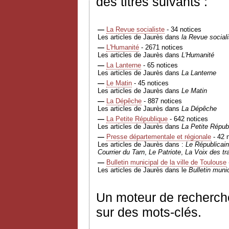
des titres suivants :
—
La Revue socialiste
- 34 notices
Les articles de Jaurès dans
la Revue sociali
—
L'Humanité
- 2671 notices
Les articles de Jaurès dans
L'Humanité
—
La Lanterne
- 65 notices
Les articles de Jaurès dans
La Lanterne
—
Le Matin
- 45 notices
Les articles de Jaurès dans
Le Matin
—
La Dépêche
- 887 notices
Les articles de Jaurès dans
La Dépêche
—
La Petite République
- 642 notices
Les articles de Jaurès dans
La Petite Répub
—
Presse départementale et régionale
- 42 
Les articles de Jaurès dans :
Le Républicain
Courrier du Tarn
,
Le Patriote
,
La Voix des tra
—
Bulletin municipal de la ville de Toulouse
Les articles de Jaurès dans le
Bulletin munic
Un moteur de recherch
sur des mots-clés.