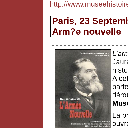
http://www.museehistoi
Paris, 23 Septem
Arm?e nouvelle
L’ar
Jaur
histo
A ce
part
déro
Musé
La p
ouvr