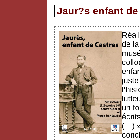
Jaur?s enfant de
Réali
de la
musé
collo
enfan
juste
l’his
lutte
un f
écrit
(…) 
conc