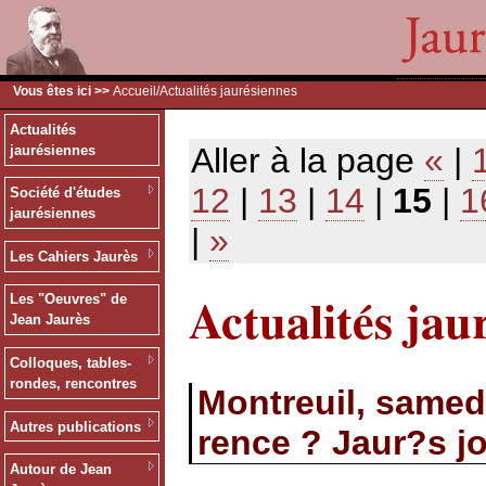
Vous êtes ici >>
Accueil
/Actualités jaurésiennes
Actualités
Aller à la page
«
|
jaurésiennes
12
|
13
|
14
|
15
|
1
Société d'études
jaurésiennes
|
»
Les Cahiers Jaurès
Actualités jau
Les "Oeuvres" de
Jean Jaurès
Colloques, tables-
rondes, rencontres
Montreuil, samed
Autres publications
rence ? Jaur?s jo
Autour de Jean