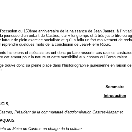
 l’occasion du 150
ème
anniversaire de la naissance de Jean Jaurès, à l’initia
la jeunesse d’un enfant de Castres, car « longtemps et à très juste titre eu ég
le lutteur de plein exercice socialiste et qu’il a fallu un fort mouvement de re
r reprendre quelques mots de la conclusion de Jean-Pierre Rioux.
ents historiens et spécialistes ont donc pu faire ressortir ces racines castrai
 cet amour pour la nature et cette sensibilité aux choses qui l’entouraient.
ge trouve donc sa pleine place dans l’historiographie jaurésienne en raison de
e.
Sommaire
Introduction
UGIS,
Castres, Président de la communauté d’agglomération Castres-Mazamet
 LAQUAIS,
inte au Maire de Castres en charge de la culture