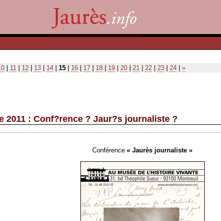
10
|
11
|
12
|
13
|
14
|
15
|
16
|
17
|
18
|
19
|
20
|
21
|
22
|
23
|
24
|
»
 2011 : Conf?rence ? Jaur?s journaliste ?
Conférence
« Jaurès journaliste »