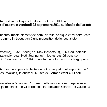
Ajouté le 13/09/2011 - Auteur : webmaster
 histoire politique et militaire, fête ces 100 ans.
e déroulera le
vendredi 23 septembre 2011 au Musée de l’armée
ncontournable élément de notre histoire politique et militaire, date
 comme l’introduction à une proposition de loi socialiste.
umanité
), 1932 (Rieder, éd. Max Bonnafous), 1969 (éd. partielle,
 nationale, Jean-Noël Jeanneney). Toutes ces éditions sont
de Jean Jaurès
en 2014. Jean-Jacques Becker est chargé par la
ts liant une approche historique et un regard contemporain a été
des Invalides, le choix du Musée de l’Armée étant à lui seul
iversités à Sciences Po Paris, cette rencontre est organisée en
 jaurésiennes, le Club Raspail, la Fondation Charles de Gaulle, la