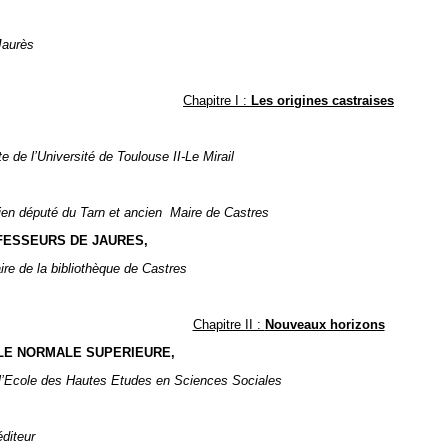
Jaurès
Chapitre I :
Les origines castraises
e de l’Université de Toulouse II-Le Mirail
ien député du Tarn et ancien
M
aire de Castres
FESSEURS DE JAURES,
re de la bibliothèque de Castres
Chapitre II :
Nouveaux horizons
OLE NORMALE SUPERIEURE,
l’Ecole des Hautes Etudes en Sciences Sociales
éditeur