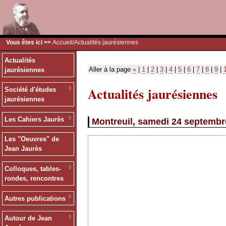
Vous êtes ici >>
Accueil
/Actualités jaurésiennes
Actualités
Aller à la page
«
|
1
|
2
|
3
|
4
|
5
|
6
|
7
|
8
|
9
|
jaurésiennes
Actualités jaurésiennes
Société d'études
jaurésiennes
Les Cahiers Jaurès
Montreuil, samedi 24 septembre
Les "Oeuvres" de
Jean Jaurès
Colloques, tables-
rondes, rencontres
Autres publications
Autour de Jean