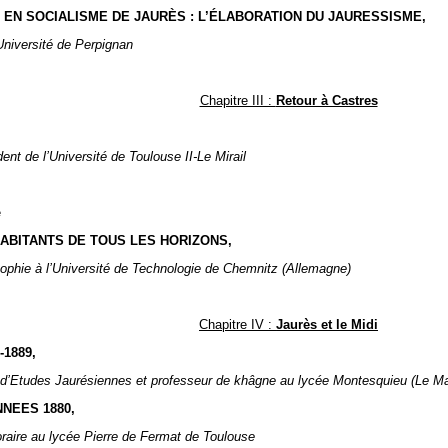
ÉE EN SOCIALISME DE JAURÈS : L’ÉLABORATION DU JAURESSISME,
Université de
Perpignan
Chapitre III :
Retour à Castres
ent de l’Université de Toulouse II-Le Mirail
e
HABITANTS DE TOUS LES HORIZONS,
sophie à
l’Université de Technologie de Chemnitz (Allemagne)
Chapitre IV :
Jaurès et le Midi
1889,
é d’Etudes Jaurésiennes et professeur de khâgne au lycée Montesquieu (Le M
NEES 1880,
raire au lycée Pierre de Fermat de Toulouse