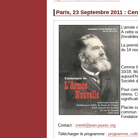
Paris, 23 Septembre 2011 : Ce
L’armée n
A cette o
(Invalides
La premiè
du 14 nov
Comme li
10/18, Ma
aujourd’h
Société d
Pour comm
retenu. C
significat
Placée so
commun pa
Fondation
Contact :
merel@jean-jaures.org
Télécharger le programme :
programme_collo