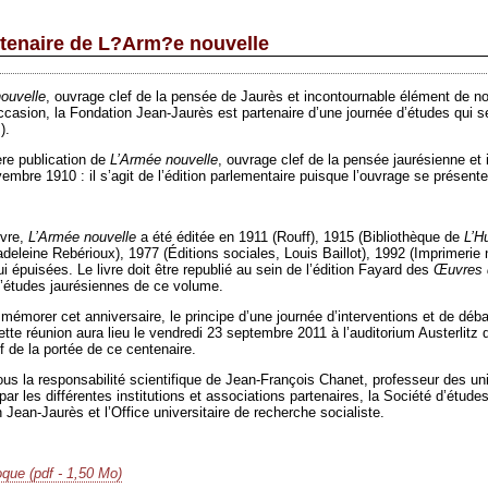
ntenaire de L?Arm?e nouvelle
ouvelle
, ouvrage clef de la pensée de Jaurès et incontournable élément de notre
ccasion, la Fondation Jean-Jaurès est partenaire d’une journée d’études qui s
).
re publication de
L’Armée nouvelle
, ouvrage clef de la pensée jaurésienne et i
embre 1910 : il s’agit de l’édition parlementaire puisque l’ouvrage se présente
vre,
L’Armée nouvelle
a été éditée en 1911 (Rouff), 1915 (Bibliothèque de
L’H
deleine Rebérioux), 1977 (Éditions sociales, Louis Baillot), 1992 (Imprimerie
ui épuisées. Le livre doit être republié au sein de l’édition Fayard des
Œuvres 
’études jaurésiennes de ce volume.
émorer cet anniversaire, le principe d’une journée d’interventions et de déba
ette réunion aura lieu le vendredi 23 septembre 2011 à l’auditorium Austerlitz 
if de la portée de ce centenaire.
us la responsabilité scientifique de Jean-François Chanet, professeur des un
r les différentes institutions et associations partenaires, la Société d’études
 Jean-Jaurès et l’Office universitaire de recherche socialiste.
que (pdf - 1,50 Mo)