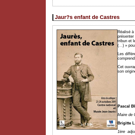
Jaur?s enfant de Castres
Réalisé à
présenter 
tribun et 
(…) » pou
Les différ
comprendre
Cet ouvra
son origin
Pascal B
Maire de 
Brigitte
1
ère
adjo