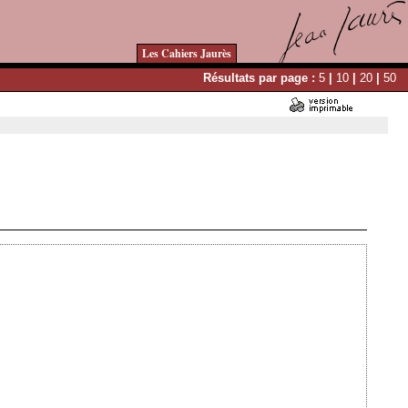
Les Cahiers Jaurès
Résultats par page :
5
|
10
|
20
|
50
Ajouté le 16/09/2011 - Auteur : webmaster