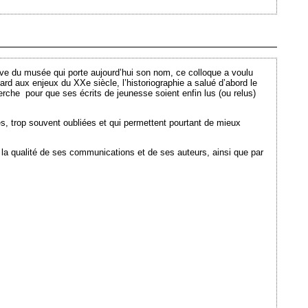
Ajouté le 13/09/2011 - Auteur : webmaster
tive du musée qui porte aujourd’hui son nom, ce colloque a voulu
ard aux enjeux du XXe siècle, l’historiographie a salué d’abord le
cherche pour que ses écrits de jeunesse soient enfin lus (ou relus)
ses, trop souvent oubliées et qui permettent pourtant de mieux
 la qualité de ses communications et de ses auteurs, ainsi que par