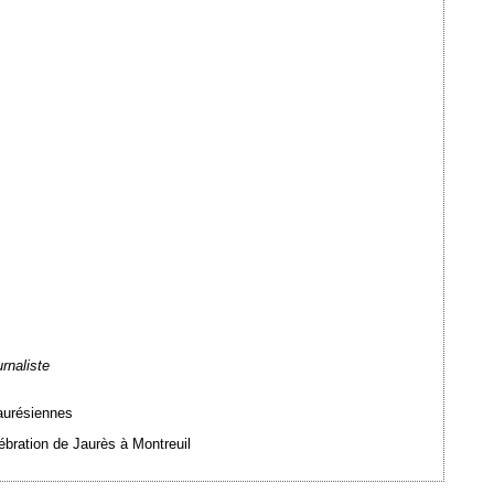
rnaliste
jaurésiennes
ébration de Jaurès à Montreuil