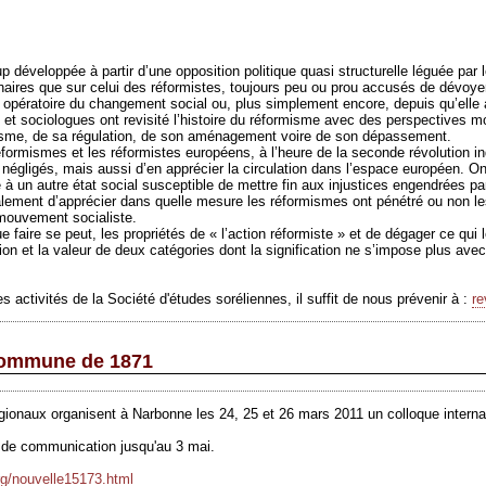
p développée à partir d’une opposition politique quasi structurelle léguée par
nnaires que sur celui des réformistes, toujours peu ou prou accusés de dévoyer
e opératoire du changement social ou, plus simplement encore, depuis qu’elle
 et sociologues ont revisité l’histoire du réformisme avec des perspectives 
lisme, de sa régulation, de son aménagement voire de son dépassement.
réformismes et les réformistes européens, à l’heure de la seconde révolution ind
égligés, mais aussi d’en apprécier la circulation dans l’espace européen. On 
e à un autre état social susceptible de mettre fin aux injustices engendrées p
ement d’apprécier dans quelle mesure les réformismes ont pénétré ou non les 
e mouvement socialiste.
faire se peut, les propriétés de « l’action réformiste » et de dégager ce qui l
tion et la valeur de deux catégories dont la signification ne s’impose plus avec
 activités de la Société d'études soréliennes, il suffit de nous prévenir à :
r
 Commune de 1871
régionaux organisent à Narbonne les 24, 25 et
26 mars 2011
un colloque intern
ns de communication jusqu'au 3
mai
.
rg/nouvelle15173.html