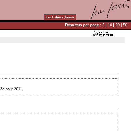
Les Cahiers Jaurès
Résultats par page :
5
|
10
|
20
|
50
Ajouté le 29/07/2010 - Auteur : webmaster
cée pour 2011.
Ajouté le 03/05/2010 - Auteur : webmaster