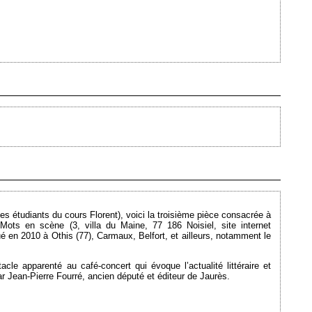
Ajouté le 19/04/2010 - Auteur : webmaster
Ajouté le 25/01/2010 - Auteur : webmaster
les étudiants du cours Florent), voici la troisième pièce consacrée à
 Mots en scène (3, villa du Maine, 77 186 Noisiel, site internet
oué en 2010 à Othis (77), Carmaux, Belfort, et ailleurs, notamment le
le apparenté au café-concert qui évoque l’actualité littéraire et
ar Jean-Pierre Fourré, ancien député et éditeur de Jaurès.