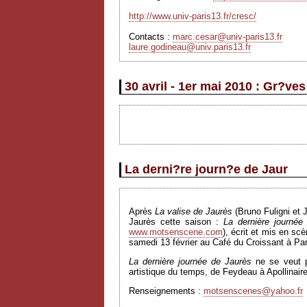
http://www.univ-paris13.fr/cresc/
Contacts :
marc.cesar@univ-paris13.fr
laure.godineau@univ.paris13.fr
30 avril - 1er mai 2010 : Gr?ve
La derni?re journ?e de Jaur
Après
La valise de Jaurès
(Bruno Fuligni et 
Jaurès cette saison :
La dernière journé
www.motsenscene.com
), écrit et mis en sc
samedi 13 février au Café du Croissant à Par
La dernière journée de Jaurès
ne se veut pa
artistique du temps, de Feydeau à Apollinaire
Renseignements :
motsenscenes@yahoo.fr