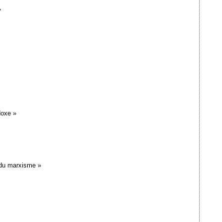
»
doxe »
 du marxisme »