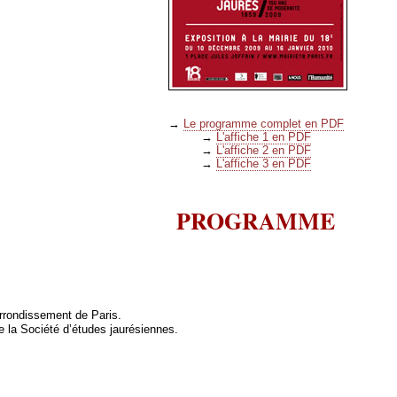
→
Le programme complet en PDF
→
L'affiche 1 en PDF
→
L'affiche 2 en PDF
→
L'affiche 3 en PDF
PROGRAMME
rrondissement de Paris.
de la Société d’études jaurésiennes.