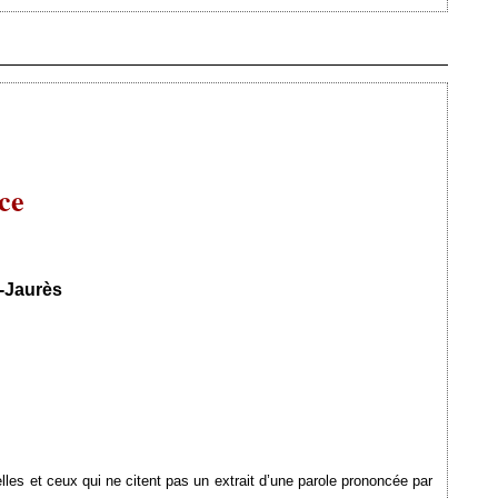
Ajouté le 17/11/2009 - Auteur : webmaster
ce
-Jaurès
elles et ceux qui ne citent pas un extrait d’une parole prononcée par