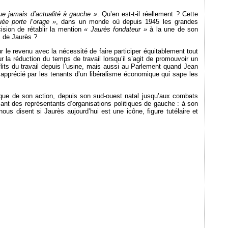
ue jamais d’actualité à gauche »
. Qu’en est-t-il réellement ? Cette
ée porte l’orage »
, dans un monde où depuis 1945 les grandes
ision de rétablir la mention
« Jaurès fondateur »
à la une de son
s de Jaurès ?
ur le revenu avec la nécessité de faire participer équitablement tout
r la réduction du temps de travail lorsqu’il s’agit de promouvoir un
flits du travail depuis l’usine, mais aussi au Parlement quand Jean
s apprécié par les tenants d’un libéralisme économique qui sape les
ique de son action, depuis son sud-ouest natal jusqu’aux combats
ant des représentants d’organisations politiques de gauche : à son
ous disent si Jaurès aujourd’hui est une icône, figure tutélaire et