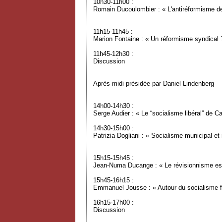
10h30-11h00 :
Romain Ducoulombier : « L'antiréformisme de
11h15-11h45 :
Marion Fontaine : « Un réformisme syndical 
11h45-12h30 :
Discussion
Après-midi présidée par Daniel Lindenberg
14h00-14h30 :
Serge Audier : « Le “socialisme libéral” de C
14h30-15h00 :
Patrizia Dogliani : « Socialisme municipal e
15h15-15h45 :
Jean-Numa Ducange : « Le révisionnisme est
15h45-16h15 :
Emmanuel Jousse : « Autour du socialisme f
16h15-17h00 :
Discussion