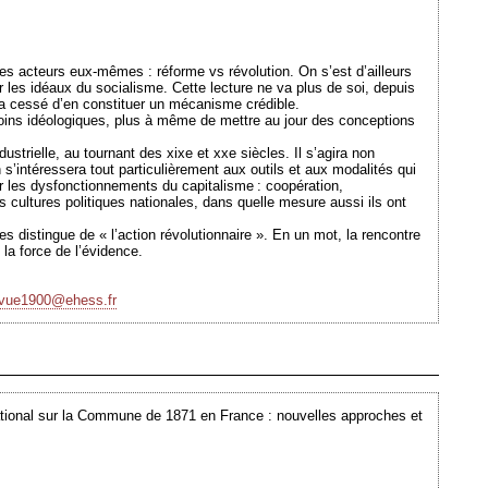
 les acteurs eux-mêmes : réforme vs révolution. On s’est d’ailleurs
 les idéaux du socialisme. Cette lecture ne va plus de soi, depuis
 a cessé d’en constituer un mécanisme crédible.
moins idéologiques, plus à même de mettre au jour des conceptions
ustrielle, au tournant des xixe et xxe siècles. Il s’agira non
s’intéressera tout particulièrement aux outils et aux modalités qui
ar les dysfonctionnements du capitalisme : coopération,
cultures politiques nationales, dans quelle mesure aussi ils ont
es distingue de « l’action révolutionnaire ». En un mot, la rencontre
 la force de l’évidence.
evue1900@ehess.fr
Ajouté le 03/05/2010 - Auteur : webmaster
ational sur la Commune de 1871 en France : nouvelles approches et