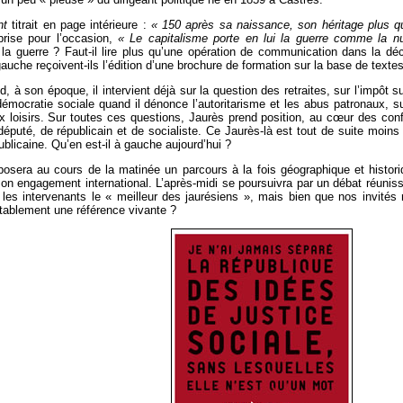
nt
titrait en page intérieure :
« 150 après sa naissance, son héritage plus q
pprise pour l’occasion,
« Le capitalisme porte en lui la guerre comme la nu
 la guerre ? Faut-il lire plus qu’une opération de communication dans la déc
auche reçoivent-ils l’édition d’une brochure de formation sur la base de texte
 à son époque, il intervient déjà sur la question des retraites, sur l’impôt s
démocratie sociale quand il dénonce l’autoritarisme et les abus patronaux, su
aux loisirs. Sur toutes ces questions, Jaurès prend position, au cœur des con
 député, de républicain et de socialiste. Ce Jaurès-là est tout de suite moin
publicaine. Qu’en est-il à gauche aujourd’hui ?
osera au cours de la matinée un parcours à la fois géographique et histor
on engagement international. L’après-midi se poursuivra par un débat réuniss
 les intervenants le « meilleur des jaurésiens », mais bien que nos invités n
itablement une référence vivante ?