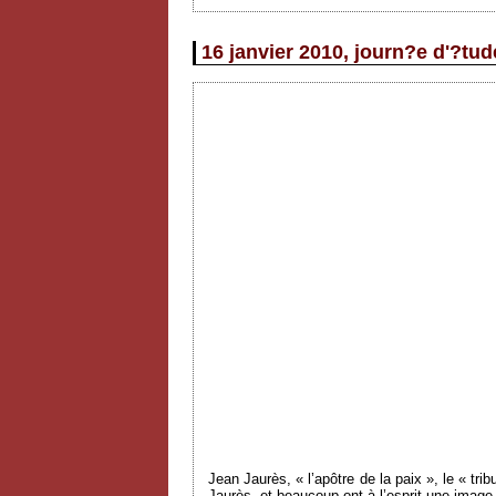
16 janvier 2010, journ?e d'?tud
Jean Jaurès, « l’apôtre de la paix », le « tri
Jaurès, et beaucoup ont à l’esprit une image