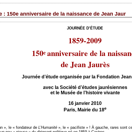
e : 150e anniversaire de la naissance de Jean Jaur
JOURNÉE D’ÉTUDE
1859-2009
150
anniversaire de la naissan
e
de Jean Jaurès
Journée d’étude organisée par la Fondation Jean
avec la Société d’études jaurésiennes
et le Musée de l’histoire vivante
16 janvier 2010
e
Paris, Mairie du 18
bun », le « fondateur de
L’Humanité
», le « pacifiste » ! À gauche, rares sont c
 un peu « pieuse » du dirigeant politique né en 1859 à Castres.