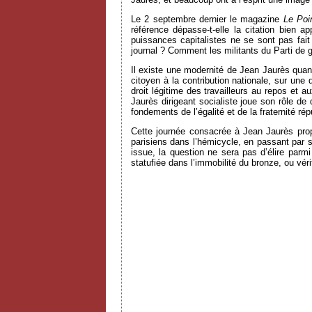
Le 2 septembre dernier le magazine
Le Poi
référence dépasse-t-elle la citation bien a
puissances capitalistes ne se sont pas fait
journal ? Comment les militants du Parti de g
Il existe une modernité de Jean Jaurès quand,
citoyen à la contribution nationale, sur une 
droit légitime des travailleurs au repos et 
Jaurès dirigeant socialiste joue son rôle de
fondements de l’égalité et de la fraternité ré
Cette journée consacrée à Jean Jaurès prop
parisiens dans l’hémicycle, en passant par s
issue, la question ne sera pas d’élire parmi
statufiée dans l’immobilité du bronze, ou vér