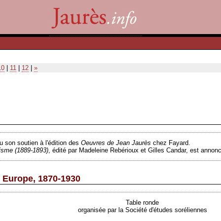
10
|
11
|
12
|
»
u son soutien à l'édition des
Oeuvres de Jean Jaurès
chez Fayard.
lisme
(1889-1893)
, édité par Madeleine Rebérioux et Gilles Candar, est annon
 Europe, 1870-1930
Table ronde
organisée par la Société d'études soréliennes