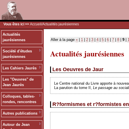
Vous êtes ici >>
Accueil
/Actualités jaurésiennes
Actualités
Aller à la page
«
|
1
|
2
|
3
|
4
|
5
|
6
|
7
|
8
|
9
|
jaurésiennes
Actualités jaurésiennes
Société d'études
jaurésiennes
Les Cahiers Jaurès
Les Oeuvres de Jaur
Les "Oeuvres" de
Le Centre national du Livre apporte à nouvea
Jean Jaurès
La parution du tome II,
Le passage au socia
Colloques, tables-
rondes, rencontres
R?formismes et r?formistes en
Autres publications
Autour de Jean