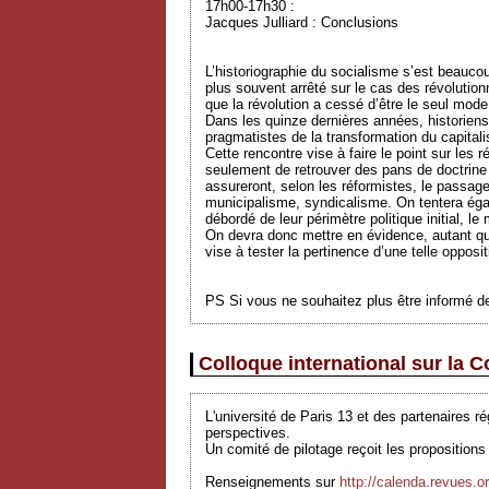
17h00-17h30 :
Jacques Julliard : Conclusions
L’historiographie du socialisme s’est beaucou
plus souvent arrêté sur le cas des révolutio
que la révolution a cessé d’être le seul mod
Dans les quinze dernières années, historiens
pragmatistes de la transformation du capita
Cette rencontre vise à faire le point sur les 
seulement de retrouver des pans de doctrine n
assureront, selon les réformistes, le passag
municipalisme, syndicalisme. On tentera égal
débordé de leur périmètre politique initial, l
On devra donc mettre en évidence, autant que 
vise à tester la pertinence d’une telle opposi
PS Si vous ne souhaitez plus être informé des
Colloque international sur la
L'université de Paris 13 et des partenaires 
perspectives.
Un comité de pilotage reçoit les propositio
Renseignements sur
http://calenda.revues.o