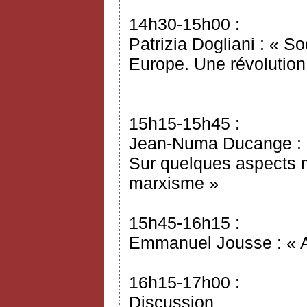
14h30-15h00 :
Patrizia Dogliani : « S
Europe. Une révolution
15h15-15h45 :
Jean-Numa Ducange : « 
Sur quelques aspects 
marxisme »
15h45-16h15 :
Emmanuel Jousse : « A
16h15-17h00 :
Discussion