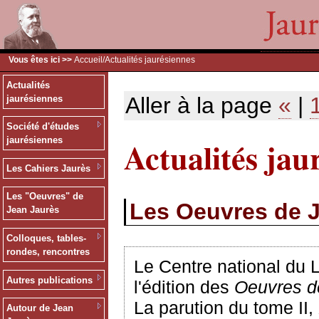
Vous êtes ici >>
Accueil
/Actualités jaurésiennes
Actualités
Aller à la page
«
|
jaurésiennes
Société d'études
Actualités jau
jaurésiennes
Les Cahiers Jaurès
Les "Oeuvres" de
Les Oeuvres de 
Jean Jaurès
Colloques, tables-
rondes, rencontres
Le Centre national du 
Autres publications
l'édition des
Oeuvres d
La parution du tome II,
Autour de Jean