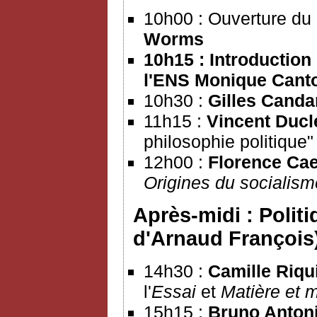
10h00 : Ouverture du
Worms
10h15 : Introduction
l'ENS
Monique Cant
10h30 :
Gilles Canda
11h15 :
Vincent Ducl
philosophie politique"
12h00 :
Florence Ca
Origines du socialis
Après-midi : Polit
d'Arnaud François
14h30 :
Camille Riqu
l'
Essai
et
Matière et 
15h15 :
Bruno Anton