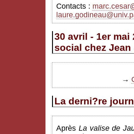
Contacts :
marc.cesar@
laure.godineau@univ.pa
30 avril - 1er ma
social chez Jean
→
La derni?re jour
Après
La valise de Ja