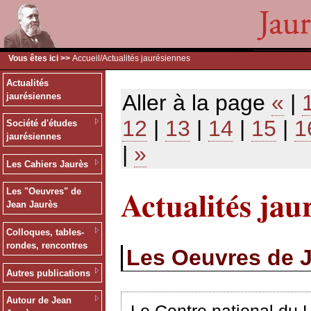
Vous êtes ici >>
Accueil
/Actualités jaurésiennes
Actualités
Aller à la page
«
|
jaurésiennes
12
|
13
|
14
|
15
|
1
Société d'études
jaurésiennes
|
»
Les Cahiers Jaurès
Actualités jau
Les "Oeuvres" de
Jean Jaurès
Colloques, tables-
rondes, rencontres
Les Oeuvres de 
Autres publications
Autour de Jean