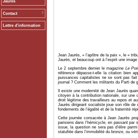
Jaurès
Contact
Lettre d'information
Jean Jaurès, « l’apôtre de la paix », le « tri
Jaurès, et beaucoup ont à l’esprit une image
Le 2 septembre dernier le magazine
Le Poi
référence dépasse-t-elle la citation bien a
puissances capitalistes ne se sont pas fait
journal ? Comment les militants du Parti de g
Il existe une modernité de Jean Jaurès quand,
citoyen à la contribution nationale, sur une 
droit légitime des travailleurs au repos et 
Jaurès dirigeant socialiste joue son rôle de
fondements de l’égalité et de la fraternité ré
Cette journée consacrée à Jean Jaurès prop
parisiens dans l’hémicycle, en passant par s
issue, la question ne sera pas d’élire parmi
statufiée dans l’immobilité du bronze, ou vér