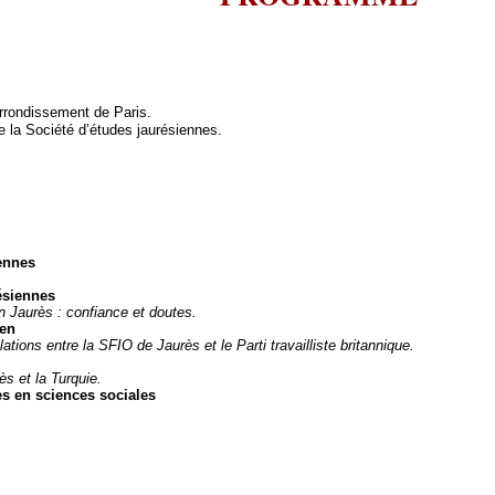
rrondissement de Paris.
de la Société d’études jaurésiennes.
iennes
ésiennes
 Jaurès : confiance et doutes.
uen
elations entre la SFIO de Jaurès et le Parti travailliste britannique.
s et la Turquie.
es en sciences sociales