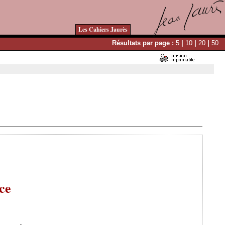
Les Cahiers Jaurès
Résultats par page :
5
|
10
|
20
|
50
Ajouté le 17/11/2009 - Auteur : webmaster
ce