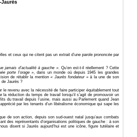
-Jaurès
elles et ceux qui ne citent pas un extrait d’une parole prononcée par
ue jamais d’actualité à gauche »
. Qu’en est-t-il réellement ? Cette
ée porte l’orage »
, dans un monde où depuis 1945 les grandes
ision de rétablir la mention
« Jaurès fondateur »
à la une de son
s de Jaurès ?
ur le revenu avec la nécessité de faire participer équitablement tout
r la réduction du temps de travail lorsqu’il s’agit de promouvoir un
flits du travail depuis l’usine, mais aussi au Parlement quand Jean
s apprécié par les tenants d’un libéralisme économique qui sape les
ique de son action, depuis son sud-ouest natal jusqu’aux combats
ant des représentants d’organisations politiques de gauche : à son
ous disent si Jaurès aujourd’hui est une icône, figure tutélaire et