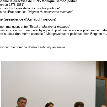
adame la directrice de l'ENS
Monique Canto-Sperber
ien en 1878-1881"
: les fils tissés de la philosophie politique"
n de l'Etat dans les
Origines du socialisme allemand
"
ue (présidence d'Arnaud François)
înon manquant entre l'
Essai
et
Matière et mémoire
"
urès en vis à vis : une métaphysique du politique face à une politique du mét
es au-delà d'un même obstacle ? Métaphysique et politique chez Bergson et
 pour commémorer ce double cent-cinquantenaire.