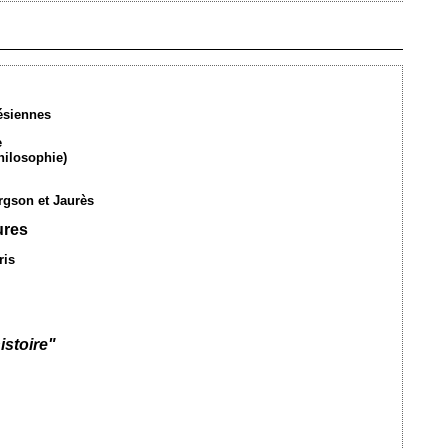
Ajouté le 06/11/2009 - Auteur : webmaster
ésiennes
e
hilosophie)
rgson et Jaurès
ures
ris
istoire"