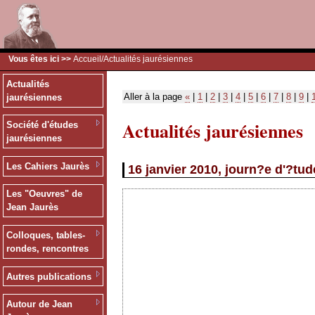
Vous êtes ici >>
Accueil
/Actualités jaurésiennes
Actualités
Aller à la page
«
|
1
|
2
|
3
|
4
|
5
|
6
|
7
|
8
|
9
|
jaurésiennes
Actualités jaurésiennes
Société d'études
jaurésiennes
Les Cahiers Jaurès
16 janvier 2010, journ?e d'?tud
Les "Oeuvres" de
Jean Jaurès
Colloques, tables-
rondes, rencontres
Autres publications
Autour de Jean