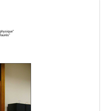
aphysique"
 Jaurès"