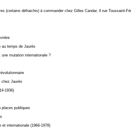
ires (certains défraichis) à commander chez Gilles Candar, 4 rue Toussaint-Fé
vrière
se au temps de Jaurès
 une mutation internationale ?
révolutionnaire
i chez Jaurès
14-1936)
 places publiques
ès
 et internationale (1966-1978)