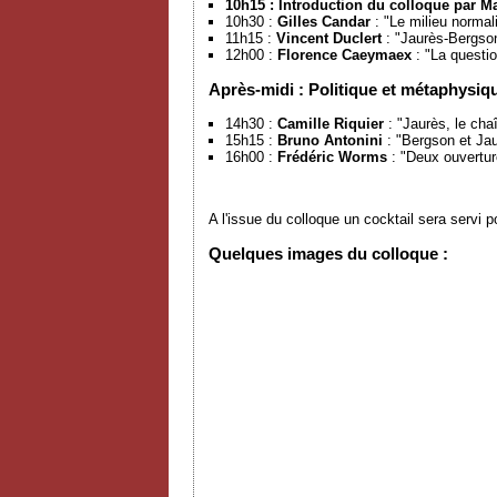
10h15 : Introduction du colloque par M
10h30 :
Gilles Candar
: "Le milieu normal
11h15 :
Vincent Duclert
: "Jaurès-Bergson 
12h00 :
Florence Caeymaex
: "La questio
Après-midi : Politique et métaphysiq
14h30 :
Camille Riquier
: "Jaurès, le cha
15h15 :
Bruno Antonini
: "Bergson et Ja
16h00 :
Frédéric Worms
: "Deux ouvertur
A l'issue du colloque un cocktail sera servi
Quelques images du colloque :