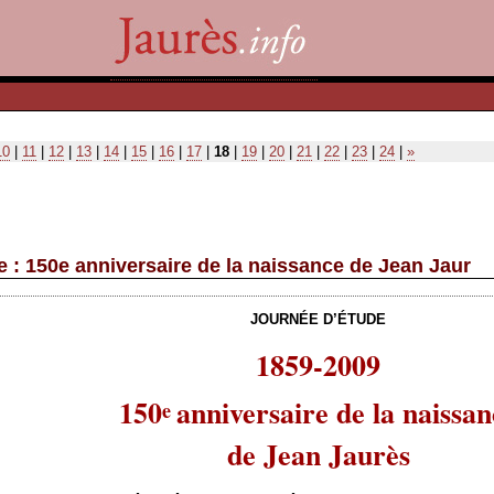
10
|
11
|
12
|
13
|
14
|
15
|
16
|
17
|
18
|
19
|
20
|
21
|
22
|
23
|
24
|
»
e : 150e anniversaire de la naissance de Jean Jaur
JOURNÉE D’ÉTUDE
1859-2009
150
anniversaire de la naissan
e
de Jean Jaurès