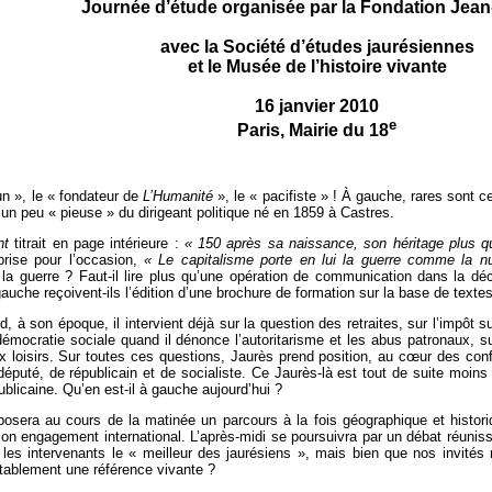
Journée d’étude organisée par la Fondation Jean
avec la Société d’études jaurésiennes
et le Musée de l’histoire vivante
16 janvier 2010
e
Paris, Mairie du 18
bun », le « fondateur de
L’Humanité
», le « pacifiste » ! À gauche, rares sont c
 un peu « pieuse » du dirigeant politique né en 1859 à Castres.
nt
titrait en page intérieure :
« 150 après sa naissance, son héritage plus q
pprise pour l’occasion,
« Le capitalisme porte en lui la guerre comme la nu
 la guerre ? Faut-il lire plus qu’une opération de communication dans la déc
auche reçoivent-ils l’édition d’une brochure de formation sur la base de texte
 à son époque, il intervient déjà sur la question des retraites, sur l’impôt s
démocratie sociale quand il dénonce l’autoritarisme et les abus patronaux, su
aux loisirs. Sur toutes ces questions, Jaurès prend position, au cœur des con
 député, de républicain et de socialiste. Ce Jaurès-là est tout de suite moin
publicaine. Qu’en est-il à gauche aujourd’hui ?
osera au cours de la matinée un parcours à la fois géographique et histor
on engagement international. L’après-midi se poursuivra par un débat réuniss
 les intervenants le « meilleur des jaurésiens », mais bien que nos invités n
itablement une référence vivante ?