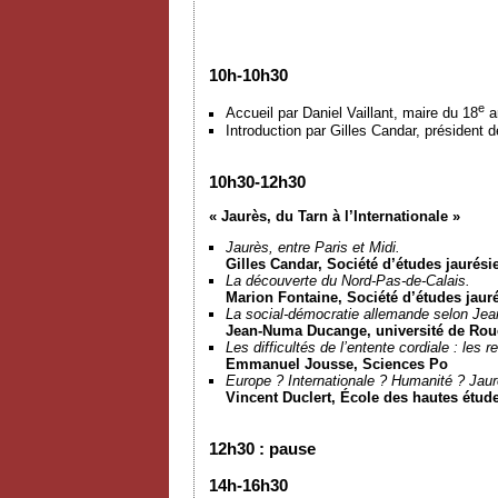
10h-10h30
e
Accueil par Daniel Vaillant, maire du 18
a
Introduction par Gilles Candar, président 
10h30-12h30
« Jaurès, du Tarn à l’Internationale »
Jaurès, entre Paris et Midi.
Gilles Candar, Société d’études jaurés
La découverte du Nord-Pas-de-Calais.
Marion Fontaine, Société d’études jaur
La social-démocratie allemande selon Jean
Jean-Numa Ducange, université de Ro
Les difficultés de l’entente cordiale : les r
Emmanuel Jousse
, Sciences Po
Europe ? Internationale ? Humanité ? Jaurè
Vincent Duclert, École des hautes étud
12h30 : pause
14h-16h30