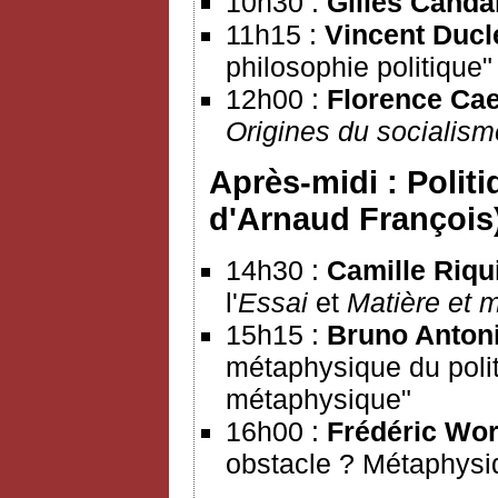
10h30 :
Gilles Canda
11h15 :
Vincent Ducl
philosophie politique"
12h00 :
Florence Ca
Origines du socialis
Après-midi : Polit
d'Arnaud François
14h30 :
Camille Riqu
l'
Essai
et
Matière et 
15h15 :
Bruno Anton
métaphysique du polit
métaphysique"
16h00 :
Frédéric Wo
obstacle ? Métaphysi