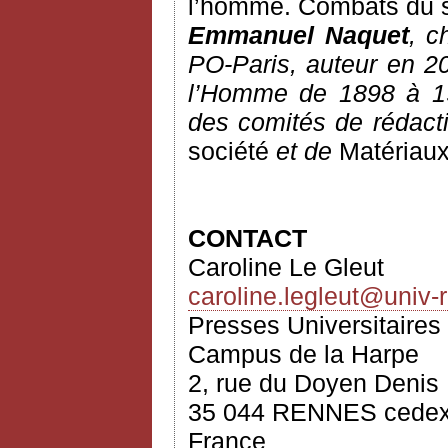
l’homme. Combats du 
Emmanuel Naquet
, c
PO-Paris, auteur en 20
l’Homme de 1898 à 19
des comités de rédacti
société
et de
Matériaux
CONTACT
Caroline Le Gleut
caroline.legleut@univ-
Presses Universitaire
Campus de la Harpe
2, rue du Doyen Denis
35 044 RENNES cede
France