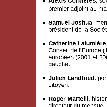
Alexis Corbières
, se
premier adjoint au ma
Samuel Joshua
, mem
président de la Socié
Catherine Lalumière
Conseil de l’Europe (
européen (2001 et 200
gauche.
Julien Landfried
, po
citoyen.
Roger Martelli
, hist
directeur du mensuel