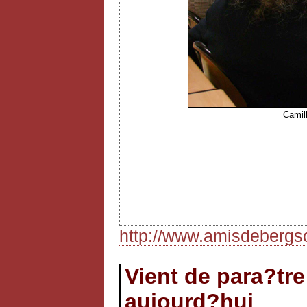
Camill
http://www.amisdebergso
Vient de para?tre 
aujourd?hui