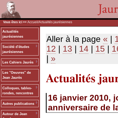
Vous êtes ici >>
Accueil
/Actualités jaurésiennes
Actualités
Aller à la page
«
|
jaurésiennes
12
|
13
|
14
|
15
|
1
Société d'études
jaurésiennes
|
»
Les Cahiers Jaurès
Actualités jau
Les "Oeuvres" de
Jean Jaurès
Colloques, tables-
rondes, rencontres
16 janvier 2010, 
Autres publications
anniversaire de 
Autour de Jean