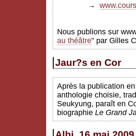
→
www.coursf
Nous publions sur www.
au théâtre
" par Gilles 
Jaur?s en Cor
Après la publication e
anthologie choisie, tr
Seukyung, paraît en Cor
biographie
Le Grand J
Albi, 16 mai 2009