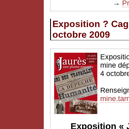
→
P
Exposition ? Cag
octobre 2009
Expositi
mine dép
4 octobr
Renseig
mine.tarn
Exposition «