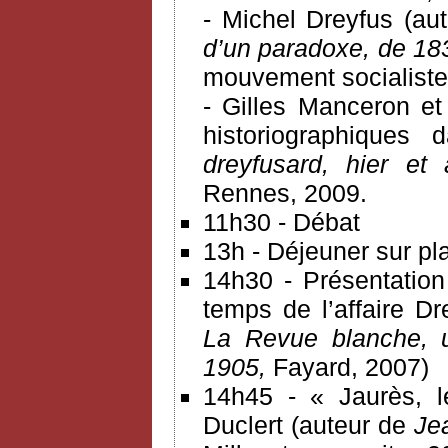
- Michel Dreyfus (au
d’un paradoxe, de 18
mouvement socialiste e
- Gilles Manceron e
historiographiques 
dreyfusard, hier et
Rennes, 2009.
11h30 - Débat
13h - Déjeuner sur pla
14h30 - Présentation
temps de l’affaire Dr
La Revue blanche, 
1905,
Fayard, 2007)
14h45 - « Jaurès, l
Duclert (auteur de
Je