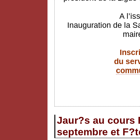
A l’is
Inauguration de la S
mair
Inscr
du ser
commu
Jaur?s au cours F
septembre et F?t