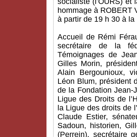
socialiste (l'OURS) et 
hommage à ROBERT VERD
à partir de 19 h 30 à l
Accueil de Rémi Férau
secrétaire de la féd
Témoignages de Jean-P
Gilles Morin, préside
Alain Bergounioux, v
Léon Blum, président 
de la Fondation Jean-J
Ligue des Droits de l’
la Ligue des droits de
Claude Estier, sénate
Sadoun, historien, Gil
(Perrein), secrétaire