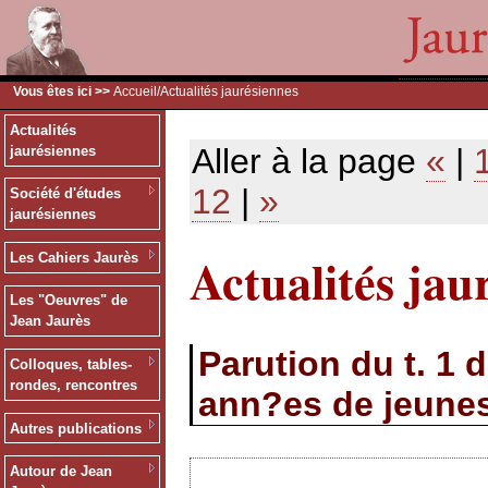
Vous êtes ici >>
Accueil
/Actualités jaurésiennes
Actualités
Aller à la page
«
|
jaurésiennes
12
|
»
Société d'études
jaurésiennes
Actualités jau
Les Cahiers Jaurès
Les "Oeuvres" de
Jean Jaurès
Parution du t. 1 
Colloques, tables-
rondes, rencontres
ann?es de jeunes
Autres publications
Autour de Jean