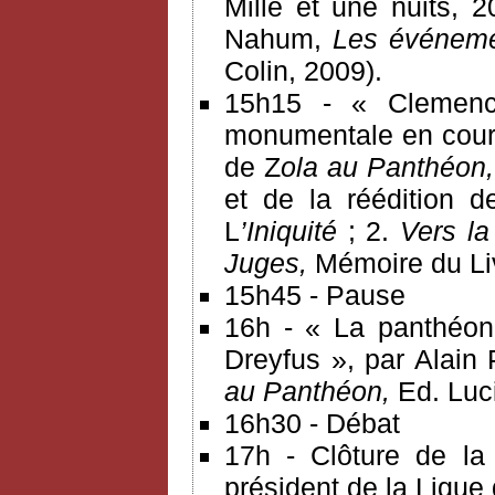
Mille et une nuits, 
Nahum,
Les événemen
Colin, 2009).
15h15 - « Clemenc
monumentale en cours
de Z
ola au Panthéon, 
et de la réédition d
L
’Iniquité
; 2.
Vers l
Juges,
Mémoire du Liv
15h45 - Pause
16h - « La panthéoni
Dreyfus », par Alain
au Panthéon,
Ed. Luc
16h30 - Débat
17h - Clôture de la
président de la Ligue