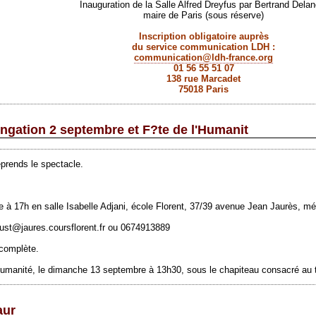
Inauguration de la Salle Alfred Dreyfus par Bertrand Delan
maire de Paris (sous réserve)
Inscription obligatoire auprès
du service communication LDH :
communication@ldh-france.org
01 56 55 51 07
138 rue Marcadet
75018 Paris
ongation 2 septembre et F?te de l'Humanit
prends le spectacle.
e
à 17h en salle Isabelle Adjani, école Florent, 37/39 avenue Jean Jaurès, m
oust@jaures.coursflorent.fr
ou 0674913889
 complète.
Humanité, le
dimanche
13
septembre
à 13h30, sous le chapiteau consacré au t
aur