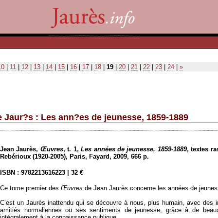
10
|
11
|
12
|
13
|
14
|
15
|
16
|
17
|
18
|
19
|
20
|
21
|
22
|
23
|
24
|
»
 Jaur?s : Les ann?es de jeunesse, 1859-1889
Jean Jaurès,
Œuvres
, t. 1,
Les années de jeunesse
, 1859-1889
,
textes r
Rebérioux (1920-2005),
Paris, Fayard, 2009, 666 p.
ISBN :
9782213616223
| 32 €
Ce tome premier des
Œuvres
de Jean Jaurès concerne les années de jeunesse
C’est un Jaurès inattendu qui se découvre à nous, plus humain, avec des i
amitiés normaliennes ou ses sentiments de jeunesse, grâce à de beau
intégralement à la connaissance publique.