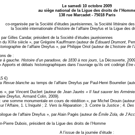
Le samedi 10 octobre 2009
au siège national de la Ligue des droits de l’Homm
138 rue Marcadet - 75018 Paris
co-organisée par la Société d’études jaurésiennes, la Société littéraire de
la Société internationale d’histoire de l’affaire Dreyfus et la Ligue des 
 par Gilles Candar, président de la Société d’études jaurésiennes
fin du XIXe siècle », par Grégoire Kauffmann (auteur de
Édouard Drumont
, Per
oriographie de l’affaire Dreyfus », par Philippe Oriol (auteur de
L’histoire de l
ions de :
e à gauche. Histoire d’un paradoxe, de 1830 à nos jours,
La Découverte, 2009)
Apports et débats historiographiques dans l’ouvrage qu’ils ont codirigé
Être 
15 €)
a Revue blanche
au temps de l’affaire Dreyfus par Paul-Henri Bourrelier (au
s », par Vincent Duclert (auteur de
Jean Jaurès « Il faut sauver les Arméni
aire Dreyfus,
Armand Colin, 2009).
 : une somme monumentale en cours de réédition », par Michel Drouin (auteur
r l’Affaire, 1. L
’Iniquité
; 2.
Vers la Réparation
; 3.
Contre la Justice
; 4.
Des
pilogue de l’affaire Dreyfus », par Alain Pagès (auteur de
Émile Zola, de J’Ac
an-Pierre Dubois, président de la Ligue des droits de l’Homme
A l’issue de la journée d’étude :