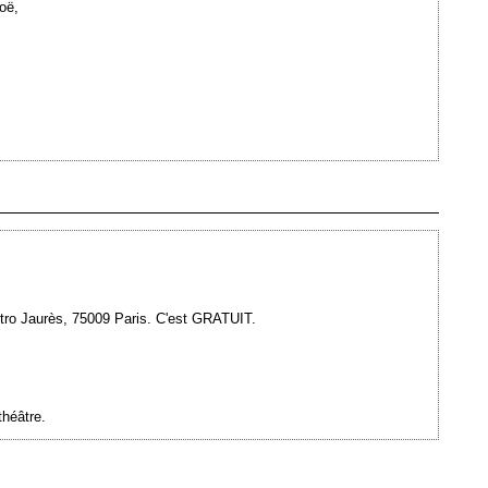
oë,
Ajouté le 31/08/2009 - Auteur : webmaster
étro Jaurès, 75009 Paris. C'est GRATUIT.
héâtre.