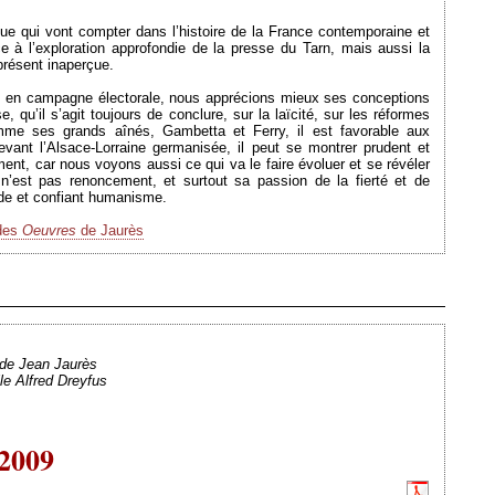
que qui vont compter dans l’histoire de la France contemporaine et
ce à l’exploration approfondie de la presse du Tarn, mais aussi la
présent inaperçue.
s en campagne électorale, nous apprécions mieux ses conceptions
se, qu’il s’agit toujours de conclure, sur la laïcité, sur les réformes
mme ses grands aînés, Gambetta et Ferry, il est favorable aux
evant l’Alsace-Lorraine germanisée, il peut se montrer prudent et
nt, car nous voyons aussi ce qui va le faire évoluer et se révéler
 n’est pas renoncement, et surtout sa passion de la fierté et de
lide et confiant humanisme.
 des
Oeuvres
de Jaurès
Ajouté le 06/10/2009 - Auteur : webmaster
 de Jean Jaurès
lle Alfred Dreyfus
 2009