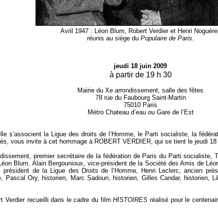
Avril 1947 : Léon Blum, Robert Verdier et Henri Noguère
réunis au siège du
Populaire de Paris.
jeudi 18 juin 2009
à partir de 19 h 30
Mairie du Xe arrondissement, salle des fêtes
78 rue du Faubourg Saint-Martin
75010 Paris
Métro Chateau d’eau ou Gare de l’Est
 s’associent la Ligue des droits de l’Homme, le Parti socialiste, la fédérati
rès, vous invite à cet hommage à ROBERT VERDIER, qui se tient le jeudi 18 ju
ssement, premier secrétaire de la fédération de Paris du Parti socialiste, T
Léon Blum, Alain Bergounioux, vice-président de la Société des Amis de Léo
, président de la Ligue des Droits de l’Homme, Henri Leclerc, ancien prés
 Pascal Ory, historien, Marc Sadoun, historien, Gilles Candar, historien, Li
t Verdier recueilli dans le cadre du film
HISTOIRES
réalisé pour le centenai