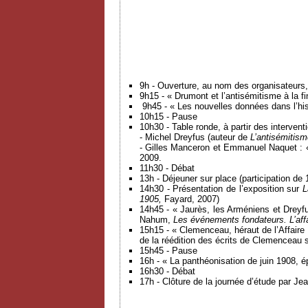
9h - Ouverture, au nom des organisateurs,
9h15 - « Drumont et l’antisémitisme à la 
9h45 - « Les nouvelles données dans l’hist
10h15 - Pause
10h30 - Table ronde, à partir des intervent
- Michel Dreyfus (auteur de
L’antisémitism
- Gilles Manceron et Emmanuel Naquet : « 
2009.
11h30 - Débat
13h - Déjeuner sur place (participation de 
14h30 - Présentation de l’exposition sur
L
1905,
Fayard, 2007)
14h45 - « Jaurès, les Arméniens et Dreyfu
Nahum,
Les événements fondateurs. L’aff
15h15 - « Clemenceau, héraut de l’Affaire
de la réédition des écrits de Clemenceau su
15h45 - Pause
16h - « La panthéonisation de juin 1908, é
16h30 - Débat
17h - Clôture de la journée d’étude par Je