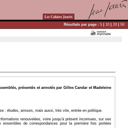
Les Cahiers Jaurès
Résultats par page :
5
|
10
|
20
|
50
Ajouté le 06/10/2009 - Auteur : webmaster
assemblés, présentés et annotés par Gilles Candar et Madeleine
 : études, amours, mais aussi, très vite, entrée en politique.
nformations renouvelées, voire jusqu’à présent inconnues, sur ses
x ensembles de correspondances pour la première fois portées