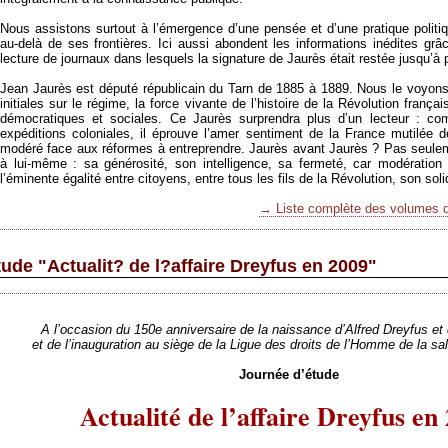
Nous assistons surtout à l’émergence d’une pensée et d’une pratique politi
au-delà de ses frontières. Ici aussi abondent les informations inédites grâ
lecture de journaux dans lesquels la signature de Jaurès était restée jusqu’à 
Jean Jaurès est député républicain du Tarn de 1885 à 1889. Nous le voyon
initiales sur le régime, la force vivante de l’histoire de la Révolution françai
démocratiques et sociales. Ce Jaurès surprendra plus d’un lecteur : co
expéditions coloniales, il éprouve l’amer sentiment de la France mutilée d
modéré face aux réformes à entreprendre. Jaurès avant Jaurès ? Pas seuleme
à lui-même : sa générosité, son intelligence, sa fermeté, car modération
l’éminente égalité entre citoyens, entre tous les fils de la Révolution, son so
→ Liste complète des volumes
ude "Actualit? de l?affaire Dreyfus en 2009"
A l’occasion du 150e anniversaire de la naissance d’Alfred Dreyfus et
et de l’inauguration au siège de la Ligue des droits de l’Homme de la sa
Journée d’étude
Actualité de l’affaire Dreyfus en