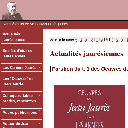
Vous êtes ici >>
Accueil
/Actualités jaurésiennes
Actualités
Aller à la page
«
|
1
|
2
|
3
|
4
|
5
|
6
|
7
|
8
|
9
|
jaurésiennes
Actualités jaurésiennes
Société d'études
jaurésiennes
Les Cahiers Jaurès
Parution du t. 1 des
Oeuvres
de
Les "Oeuvres" de
Jean Jaurès
Colloques, tables-
rondes, rencontres
Autres publications
Autour de Jean