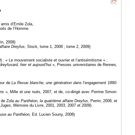
e
s amis d’Emile Zola,
droits de l’Homme
rin, 2008)
’affaire Dreyfus
, Stock, tome 1, 2008 ; tome 2, 2009)
 : « Le mouvement socialiste et ouvrier et l’antisémitisme » ;
dreyfusard, hier et aujourd’hui
», Presses universitaires de Rennes,
teur de
La Revue blanche, une génération dans l’engagement
1890-
ens »,
Mille et une nuits, 2007, et de, co-dirigé avec Perrine Simon-
 de Z
ola au Panthéon, la quatrième affaire Dreyfus,
Perrin, 2008, et
 Juges,
Mémoire du Livre, 2001, 2003, 2007 et 2009).
cuse au Panthéon,
Ed. Lucien Souny, 2008)