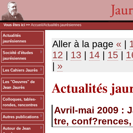
Vous êtes ici >>
Accueil
/Actualités jaurésiennes
Actualités
Aller à la page
«
|
jaurésiennes
12
|
13
|
14
|
15
|
1
Société d'études
jaurésiennes
|
»
Les Cahiers Jaurès
Actualités jau
Les "Oeuvres" de
Jean Jaurès
Colloques, tables-
rondes, rencontres
Avril-mai 2009 : 
Autres publications
tre, conf?rences,
Autour de Jean