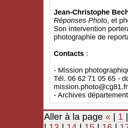
Jean-Christophe Bec
Réponses Photo
, et p
Son intervention porter
photographie de report
Contacts
:
- Mission photographi
Tél. 06 62 71 05 65 - 
mission.photo@cg81.fr
- Archives département
Aller à la page
«
|
1
|
13
|
14
|
15
|
16
|
1