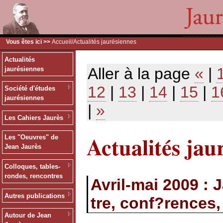
Vous êtes ici >>
Accueil
/Actualités jaurésiennes
Actualités
Aller à la page
«
|
jaurésiennes
12
|
13
|
14
|
15
|
1
Société d'études
jaurésiennes
|
»
Les Cahiers Jaurès
Actualités jau
Les "Oeuvres" de
Jean Jaurès
Colloques, tables-
rondes, rencontres
Avril-mai 2009 : 
Autres publications
tre, conf?rences,
Autour de Jean