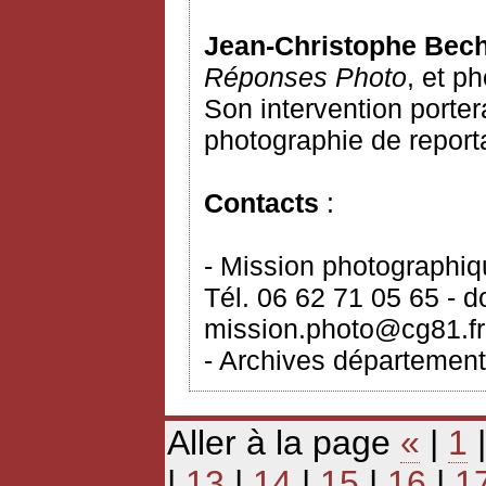
Jean-Christophe Bec
Réponses Photo
, et p
Son intervention porter
photographie de report
Contacts
:
- Mission photographi
Tél. 06 62 71 05 65 - 
mission.photo@cg81.fr
- Archives département
Aller à la page
«
|
1
|
13
|
14
|
15
|
16
|
1