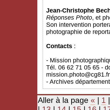
Jean-Christophe Bec
Réponses Photo
, et p
Son intervention porter
photographie de report
Contacts
:
- Mission photographi
Tél. 06 62 71 05 65 - 
mission.photo@cg81.fr
- Archives département
Aller à la page
«
|
1
|
13
|
14
|
15
|
16
|
1