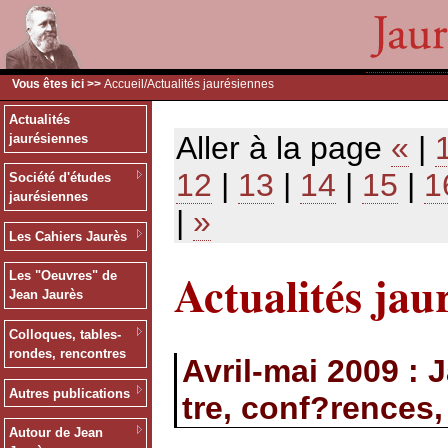
Vous êtes ici >>
Accueil
/Actualités jaurésiennes
Actualités
Aller à la page
«
|
jaurésiennes
12
|
13
|
14
|
15
|
1
Société d'études
jaurésiennes
|
»
Les Cahiers Jaurès
Actualités jau
Les "Oeuvres" de
Jean Jaurès
Colloques, tables-
rondes, rencontres
Avril-mai 2009 : 
Autres publications
tre, conf?rences,
Autour de Jean