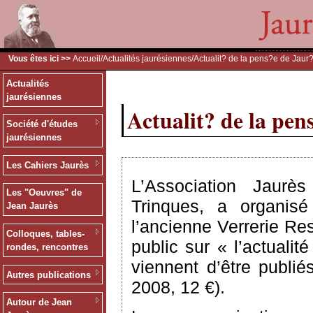
Vous êtes ici >>
Accueil
/
Actualités jaurésiennes
/Actualit? de la pens?e de Jaur
Actualités
jaurésiennes
Actualit? de la pe
Société d'études
jaurésiennes
Les Cahiers Jaurès
L’Association Jaur
Les "Oeuvres" de
Trinques, a organisé
Jean Jaurès
l’ancienne Verrerie Re
Colloques, tables-
public sur « l’actuali
rondes, rencontres
viennent d’être publi
Autres publications
2008, 12 €).
Autour de Jean