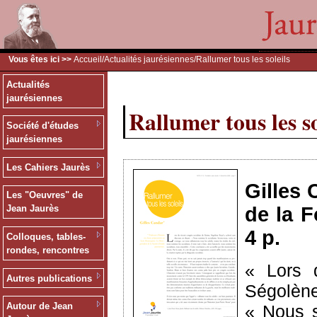
Vous êtes ici >>
Accueil
/
Actualités jaurésiennes
/Rallumer tous les soleils
Actualités
jaurésiennes
Rallumer tous les so
Société d'études
jaurésiennes
Les Cahiers Jaurès
Gilles 
Les "Oeuvres" de
de la F
Jean Jaurès
4 p.
Colloques, tables-
rondes, rencontres
« Lors 
Autres publications
Ségolène
Autour de Jean
« Nous s