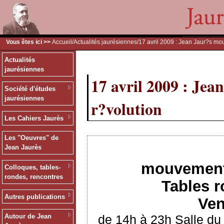
Vous êtes ici >>
Accueil
/
Actualités jaurésiennes
/17 avril 2009 : Jean Jaur?s mo
Actualités
jaurésiennes
17 avril 2009 : Je
Société d'études
jaurésiennes
r?volution
Les Cahiers Jaurès
Les "Oeuvres" de
Jean Jaurès
mouvements
Colloques, tables-
rondes, rencontres
Tables r
Autres publications
Ven
de 14h à 23h Salle du
Autour de Jean