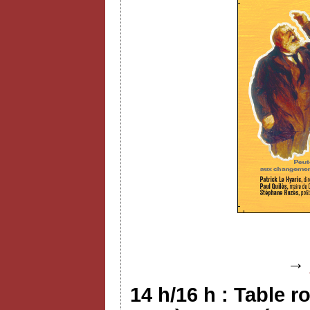
→
14 h/16 h : Table r