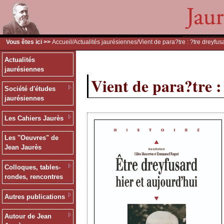
Vous êtes ici >>
Accueil
/
Actualités jaurésiennes
/Vient de para?tre : ?tre dreyfus
Actualités
jaurésiennes
Vient de para?tre :
Société d'études
jaurésiennes
Les Cahiers Jaurès
Les "Oeuvres" de
Jean Jaurès
Colloques, tables-
rondes, rencontres
Autres publications
Autour de Jean