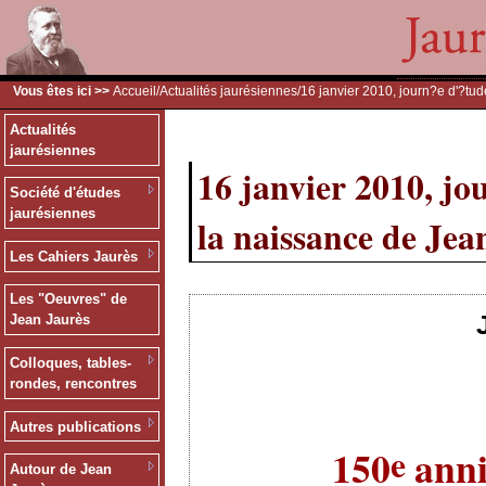
Vous êtes ici >>
Accueil
/
Actualités jaurésiennes
/16 janvier 2010, journ?e d'?tu
Actualités
jaurésiennes
16 janvier 2010, jo
Société d'études
jaurésiennes
la naissance de Jea
Les Cahiers Jaurès
Les "Oeuvres" de
Jean Jaurès
Colloques, tables-
rondes, rencontres
Autres publications
e
150
anni
Autour de Jean