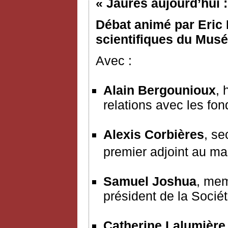
« Jaurès aujourd’hui :
Débat animé par Eric 
scientifiques du Musée
Avec :
Alain Bergounioux
, 
relations avec les fon
Alexis Corbières
, se
premier adjoint au ma
Samuel Joshua
, mem
président de la Socié
Catherine Lalumière