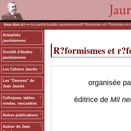
Vous êtes ici >>
Accueil
/
Actualités jaurésiennes
/R?formismes et r?formistes en
Actualités
jaurésiennes
R?formismes et r?f
Société d'études
jaurésiennes
Les Cahiers Jaurès
organisée pa
Les "Oeuvres" de
Jean Jaurès
éditrice de
Mil ne
Colloques, tables-
rondes, rencontres
Autres publications
Autour de Jean