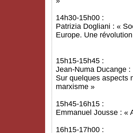
»
14h30-15h00 :
Patrizia Dogliani : « S
Europe. Une révolution
15h15-15h45 :
Jean-Numa Ducange : « 
Sur quelques aspects 
marxisme »
15h45-16h15 :
Emmanuel Jousse : « A
16h15-17h00 :