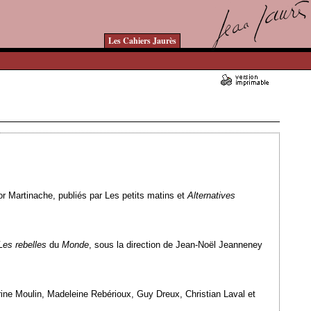
Les Cahiers Jaurès
Ajouté le 11/10/2012 - Auteur : webmaster
gor Martinache, publiés par Les petits matins et
Alternatives
Les rebelles
du
Monde
, sous la direction de Jean-Noël Jeanneney
erine Moulin, Madeleine Rebérioux, Guy Dreux, Christian Laval et