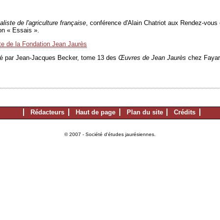
iste de l'agriculture française
, conférence d'Alain Chatriot aux Rendez-vous de
on « Essais ».
ite de la Fondation Jean Jaurès
oté par Jean-Jacques Becker, tome 13 des
Œ
uvres de Jean Jaurès
chez Fayar
Rédacteurs
Haut de page
Plan du site
Crédits
© 2007 - Société d'études jaurésiennes.