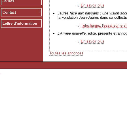
Jaurès
→
En savoir plus
Contact
Jaurès face aux paysans : une vision social
la Fondation Jean-Jaurès dans sa collecti
Lettre d'information
→
Téléchargez l'essai sur le s
L'Armée nouvelle
, édité, présenté et ann
→
En savoir plus
Toutes les annonces