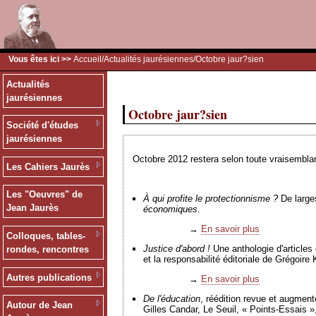
Vous êtes ici >>
Accueil
/
Actualités jaurésiennes
/Octobre jaur?sien
Actualités
jaurésiennes
Octobre jaur?sien
Société d'études
jaurésiennes
Octobre 2012 restera selon toute vraisemblan
Les Cahiers Jaurès
Les "Oeuvres" de
À
qui profite le protectionnisme ?
De larges
Jean Jaurès
économiques
.
→
En savoir plus
Colloques, tables-
Justice d'abord !
Une anthologie d'articles
rondes, rencontres
et la responsabilité éditoriale de Grégoir
Autres publications
→
En savoir plus
De l'éducation
, réédition revue et augment
Autour de Jean
Gilles Candar, Le Seuil, « Points-Essais »