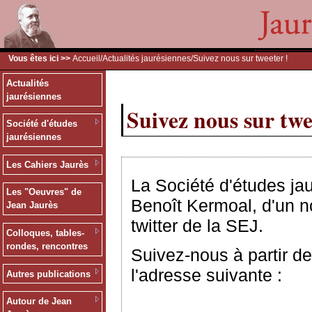
Vous êtes ici >>
Accueil
/
Actualités jaurésiennes
/Suivez nous sur tweeter !
Actualités
jaurésiennes
Suivez nous sur twe
Société d'études
jaurésiennes
Les Cahiers Jaurès
La Société d'études ja
Les "Oeuvres" de
Benoît Kermoal, d'un no
Jean Jaurès
twitter de la SEJ.
Colloques, tables-
rondes, rencontres
Suivez-nous à partir de
l'adresse suivante :
Autres publications
Autour de Jean