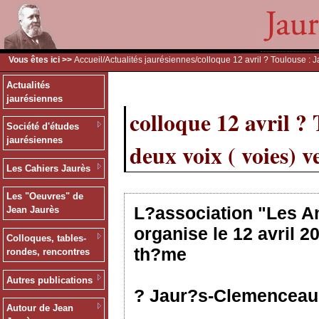
Vous êtes ici >>
Accueil
/
Actualités jaurésiennes
/colloque 12 avril ? Toulouse : 
Actualités
jaurésiennes
colloque 12 avril ?
Société d'études
jaurésiennes
deux voix ( voies) 
Les Cahiers Jaurès
Les "Oeuvres" de
L?association "Les A
Jean Jaurès
organise le 12 avril 2
Colloques, tables-
th?me
rondes, rencontres
Autres publications
? Jaur?s-Clemenceau, 
Autour de Jean