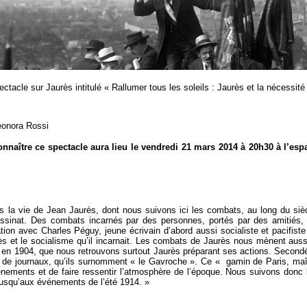
tacle sur Jaurès intitulé « Rallumer tous les soleils : Jaurès et la nécessit
eonora Rossi
nnaître ce spectacle aura lieu le vendredi 21 mars 2014 à 20h30 à l’esp
s la vie de Jean Jaurès, dont nous suivons ici les combats, au long du sièc
ssinat. Des combats incarnés par des personnes, portés par des amitiés,
lation avec Charles Péguy, jeune écrivain d’abord aussi socialiste et pacifist
urès et le socialisme qu’il incarnait. Les combats de Jaurès nous mènent a
de en 1904, que nous retrouvons surtout Jaurès préparant ses actions. Second
ur de journaux, qu’ils surnomment « le Gavroche ». Ce « gamin de Paris, ma
ements et de faire ressentir l’atmosphère de l’époque. Nous suivons donc l
jusqu’aux événements de l’été 1914. »