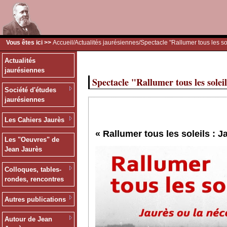
Vous êtes ici >>
Accueil
/
Actualités jaurésiennes
/Spectacle "Rallumer tous les so
Actualités
jaurésiennes
Spectacle "Rallumer tous les solei
Société d'études
jaurésiennes
Les Cahiers Jaurès
« Rallumer tous les soleils : 
Les "Oeuvres" de
Jean Jaurès
Colloques, tables-
rondes, rencontres
Autres publications
Autour de Jean