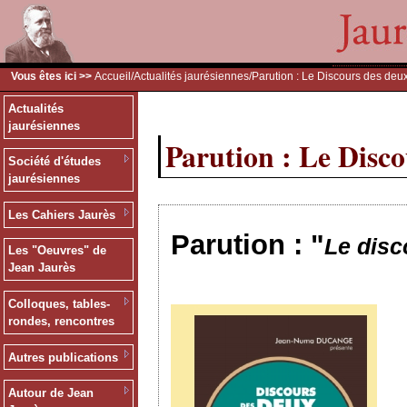
Vous êtes ici >>
Accueil
/
Actualités jaurésiennes
/Parution : Le Discours des de
Actualités
jaurésiennes
Parution : Le Disc
Société d'études
jaurésiennes
Les Cahiers Jaurès
Parution : "
Le dis
Les "Oeuvres" de
Jean Jaurès
Colloques, tables-
rondes, rencontres
Autres publications
Autour de Jean