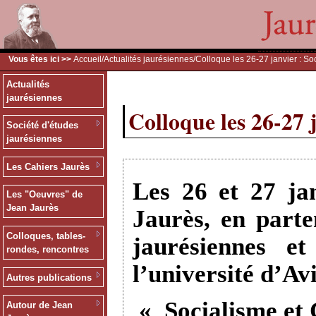
Vous êtes ici >>
Accueil
/
Actualités jaurésiennes
/Colloque les 26-27 janvier : So
Actualités
jaurésiennes
Colloque les 26-27 
Société d'études
jaurésiennes
Les Cahiers Jaurès
Les 26 et 27 ja
Les "Oeuvres" de
Jean Jaurès
Jaurès, en parte
Colloques, tables-
jaurésiennes e
rondes, rencontres
l’université d’Av
Autres publications
« Socialisme et 
Autour de Jean