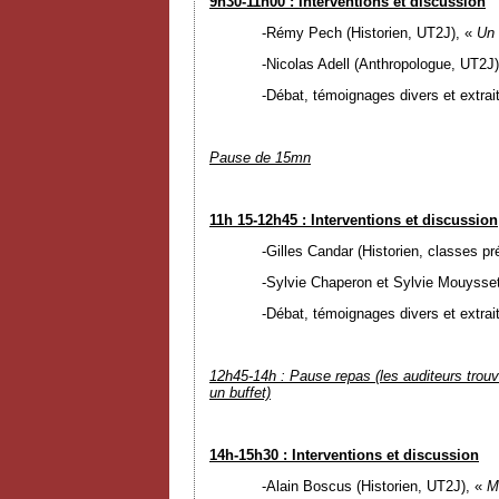
9h30-11h00 : Interventions et discussion
-Rémy Pech (Historien, UT2J),
«
Un 
-Nicolas Adell (Anthropologue, UT2J)
-Débat, témoignages divers et extrai
Pause de 15mn
11h 15-12h45 : Interventions et discussion
-Gilles Candar (Historien, classes pr
-Sylvie Chaperon et Sylvie Mouysset
-Débat, témoignages divers et extrai
12h45-14h : Pause repas (les auditeurs trouve
un buffet)
14h-15h30 : Interventions et discussion
-Alain Boscus (Historien, UT2J),
«
M