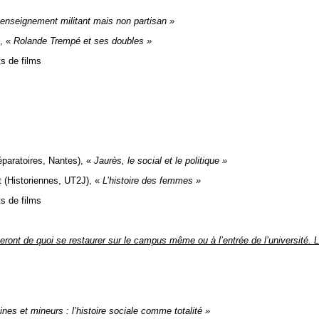
enseignement militant mais non partisan »
,
«
Rolande Trempé et ses doubles »
ts de films
éparatoires, Nantes),
«
Jaurès, le social et le politique »
 (Historiennes, UT2J),
«
L’histoire des femmes »
ts de films
ront de quoi se restaurer sur le campus même ou à l’entrée de l’université. Le
ines et mineurs : l’histoire sociale comme totalité »