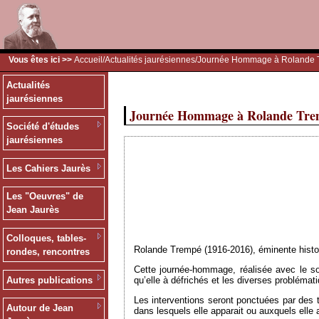
Vous êtes ici >>
Accueil
/
Actualités jaurésiennes
/Journée Hommage à Rolande 
Actualités
jaurésiennes
Journée Hommage à Rolande Trem
Société d'études
jaurésiennes
Les Cahiers Jaurès
Les "Oeuvres" de
Jean Jaurès
Colloques, tables-
Rolande Trempé (1916-2016), éminente historie
rondes, rencontres
Cette journée-hommage, réalisée avec le s
Autres publications
qu’elle à défrichés et les diverses problémat
Les interventions seront ponctuées par des t
Autour de Jean
dans lesquels elle apparait ou auxquels elle 