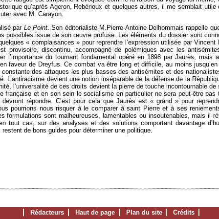
storique qu’après Ageron, Rebérioux et quelques autres, il me semblait utile 
cuter avec M. Carayon.
alisé par
Le Point
. Son éditorialiste M.Pierre-Antoine Delhommais rappelle q
ions possibles issue de son œuvre profuse. Les éléments du dossier sont connu
à quelques « complaisances » pour reprendre l’expression utilisée par Vincent
est provisoire, discontinu, accompagné de polémiques avec les antisémites 
er l’importance du tournant fondamental opéré en 1898 par Jaurès, mais au
 en faveur de Dreyfus. Ce combat va être long et difficile, au moins jusqu’e
e constante des attaques les plus basses des antisémites et des nationaliste
té. L’antiracisme devient une notion inséparable de la défense de la Républ
anité, l’universalité de ces droits devient la pierre de touche incontournable d
française et en son sein le socialisme en particulier ne sera peut-être pas t
et devront répondre. C’est pour cela que Jaurès est « grand » pour reprend
us pourrions nous risquer à le comparer à saint Pierre et à ses reniements da
ses formulations sont malheureuses, lamentables ou insoutenables, mais il ré
n tout cas, sur des analyses et des solutions comportant davantage d’huma
es restent de bons guides pour déterminer une politique.
Rédacteurs
Haut de page
Plan du site
Crédits