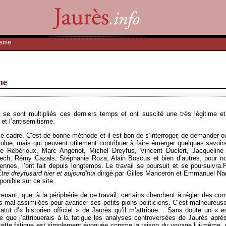
tisme
me
 se sont multipliés ces derniers temps et ont suscité une très légitime
et l’antisémitisme.
s ce cadre. C’est de bonne méthode et il est bon de s’interroger, de demander 
lue, mais qui peuvent utilement contribuer à faire émerger quelques savoirs
e Rebérioux, Marc Angenot, Michel Dreyfus, Vincent Duclert, Jacquelin
, Rémy Cazals, Stéphanie Roza, Alain Boscus et bien d’autres, pour nous
iennes, l’ont fait depuis longtemps. Le travail se poursuit et se poursuivr
tre dreyfusard hier et aujourd’hui
dirigé par Gilles Manceron et Emmanuel Naqu
ponible sur ce site.
renant, que, à la périphérie de ce travail, certains cherchent à régler des co
ures mal assimilées pour avancer ses petits pions politiciens. C’est malheure
tut d’« historien officiel » de Jaurès qu’il m’attribue… Sans doute un « 
re que j’attribuerais à la fatigue les analyses controversées de Jaurès aprè
cette fatigue est simplement évoquée comme la raison du voyage lui-même, un 