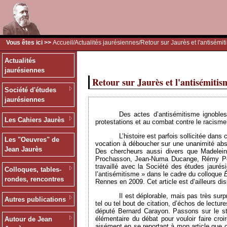
Vous êtes ici >>
Accueil
/
Actualités jaurésiennes
/Retour sur Jaurès et l'antisémi
Actualités
jaurésiennes
Retour sur Jaurès et l'antisémitis
Société d'études
jaurésiennes
Des actes d’antisémitisme ignobles
Les Cahiers Jaurès
protestations et au combat contre le racisme 
L’histoire est parfois sollicitée dan
Les "Oeuvres" de
vocation à déboucher sur une unanimité abso
Jean Jaurès
Des chercheurs aussi divers que Madelein
Prochasson, Jean-Numa Ducange, Rémy Pech
travaillé avec la Société des études jaurés
Colloques, tables-
l’antisémitisme » dans le cadre du colloque
Ê
rondes, rencontres
Rennes en 2009. Cet article est d’ailleurs dis
Il est déplorable, mais pas très surp
Autres publications
tel ou tel bout de citation, d’échos de lect
député Bernard Carayon. Passons sur le sta
élémentaire du débat pour vouloir faire croi
Autour de Jean
aisément en se reportant à mon article que 