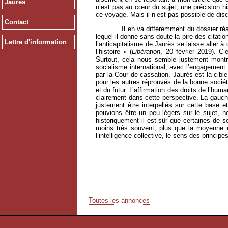
Jaurès
n’est pas au cœur du sujet, une précision hi
ce voyage. Mais il n’est pas possible de dis
Contact
Il en va différemment du dossier ré
lequel il donne sans doute la pire des citat
Lettre d'information
l’anticapitalisme de Jaurès se laisse aller 
l’histoire » (
Libération
, 20 février 2019). C’
Surtout, cela nous semble justement montr
socialisme international, avec l’engagement
par la Cour de cassation. Jaurès est la cibl
pour les autres réprouvés de la bonne socié
et du futur. L’affirmation des droits de l’hum
clairement dans cette perspective. La gauche 
justement être interpellés sur cette base 
pouvions être un peu légers sur le sujet, no
historiquement il est sûr que certaines de 
moins très souvent, plus que la moyenne e
l’intelligence collective, le sens des princip
Toutes les annonces