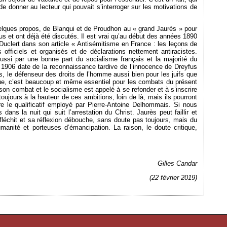
de donner au lecteur qui pouvait s’interroger sur les motivations de
uelques propos, de Blanqui et de Proudhon au « grand Jaurès » pour
s et ont déjà été discutés. Il est vrai qu’au début des années 1890
 Duclert dans son article « Antisémitisme en France : les leçons de
officiels et organisés et de déclarations nettement antiracistes.
ssi par une bonne part du socialisme français et la majorité du
n 1906 date de la reconnaissance tardive de l’innocence de Dreyfus
s, le défenseur des droits de l’homme aussi bien pour les juifs que
ique, c’est beaucoup et même essentiel pour les combats du présent
e son combat et le socialisme est appelé à se refonder et à s’inscrire
oujours à la hauteur de ces ambitions, loin de là, mais ils pourront
re le qualificatif employé par Pierre-Antoine Delhommais. Si nous
ns la nuit qui suit l’arrestation du Christ. Jaurès peut faillir et
fléchit et sa réflexion débouche, sans doute pas toujours, mais du
nité et porteuses d’émancipation. La raison, le doute critique,
Gilles Candar
(22 février 2019)