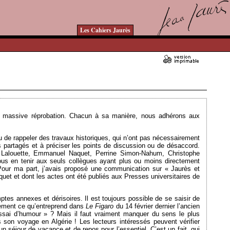
Les Cahiers Jaurès
Ajouté le 25/02/2019 - Auteur : bkermoal
 et massive réprobation. Chacun à sa manière, nous adhérons aux
ou de rappeler des travaux historiques, qui n’ont pas nécessairement
 partagés et à préciser les points de discussion ou de désaccord.
e Lalouette, Emmanuel Naquet, Perrine Simon-Nahum, Christophe
 en tenir aux seuls collègues ayant plus ou moins directement
a.Pour ma part, j’avais proposé une communication sur « Jaurès et
et et dont les actes ont été publiés aux Presses universitaires de
mptes annexes et dérisoires. Il est toujours possible de se saisir de
usement ce qu’entreprend dans
Le Figaro
du 14 février dernier l’ancien
essai d’humour » ? Mais il faut vraiment manquer du sens le plus
s son voyage en Algérie ! Les lecteurs intéressés peuvent vérifier
séjour de vacance et de repos pour l’essentiel. C’est un fait, qui