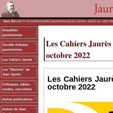
Vous êtes ici >>
Accueil
/
Actualités jaurésiennes
/Les Cahiers Jaurès au salon de
Actualités
jaurésiennes
Les Cahiers Jaurès 
Société d'études
jaurésiennes
octobre 2022
Les Cahiers Jaurès
Les "Oeuvres" de
Jean Jaurès
Les Cahiers Jaurè
octobre 2022
Colloques, tables-
rondes, rencontres
Autres publications
Autour de Jean