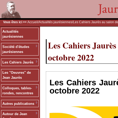
Vous êtes ici >>
Accueil
/
Actualités jaurésiennes
/Les Cahiers Jaurès au salon de
Actualités
jaurésiennes
Les Cahiers Jaurès 
Société d'études
jaurésiennes
octobre 2022
Les Cahiers Jaurès
Les "Oeuvres" de
Jean Jaurès
Les Cahiers Jaurè
octobre 2022
Colloques, tables-
rondes, rencontres
Autres publications
Autour de Jean