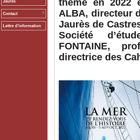
thème en 2022 
Jaurès
ALBA, directeur 
Contact
Jaurès de Castre
Lettre d'information
Société d’étu
FONTAINE, pro
directrice des Ca