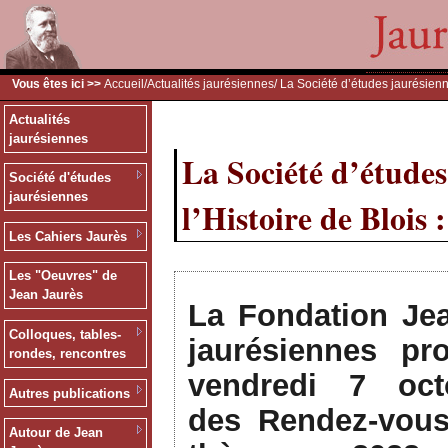
Vous êtes ici >>
Accueil
/
Actualités jaurésiennes
/ La Société d’études jaurésien
Actualités
jaurésiennes
La Société d’étude
Société d'études
jaurésiennes
l’Histoire de Blois 
Les Cahiers Jaurès
Les "Oeuvres" de
Jean Jaurès
La Fondation Jea
Colloques, tables-
jaurésiennes pr
rondes, rencontres
vendredi 7 oc
Autres publications
des Rendez-vous 
Autour de Jean