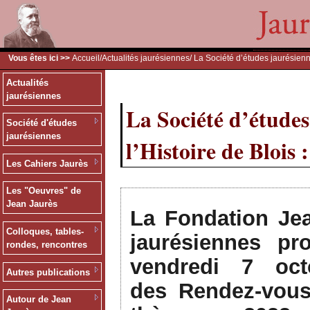
Vous êtes ici >>
Accueil
/
Actualités jaurésiennes
/ La Société d’études jaurésien
Actualités
jaurésiennes
La Société d’étude
Société d'études
jaurésiennes
l’Histoire de Blois 
Les Cahiers Jaurès
Les "Oeuvres" de
Jean Jaurès
La Fondation Jea
Colloques, tables-
jaurésiennes pr
rondes, rencontres
vendredi 7 oc
Autres publications
des Rendez-vous 
Autour de Jean