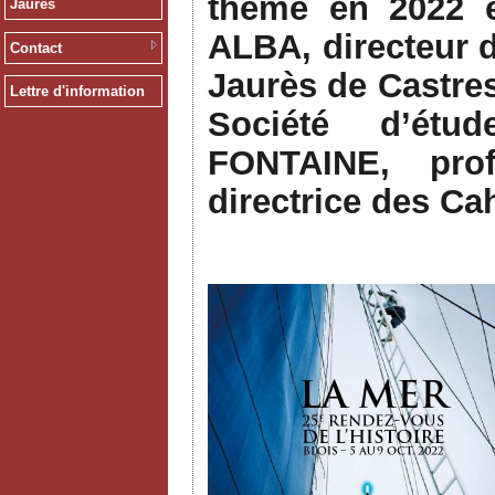
thème en 2022 
Jaurès
ALBA, directeur 
Contact
Jaurès de Castre
Lettre d'information
Société d’étu
FONTAINE, pro
directrice des Ca