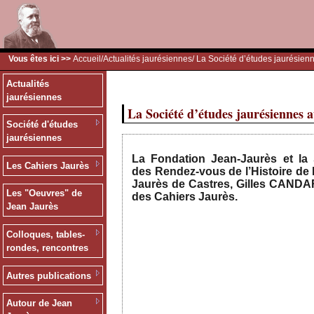
Vous êtes ici >>
Accueil
/
Actualités jaurésiennes
/ La Société d’études jaurésien
Actualités
jaurésiennes
La Société d’études jaurésiennes a
Société d'études
jaurésiennes
La Fondation Jean-Jaurès et la 
Les Cahiers Jaurès
des Rendez-vous de l’Histoire de 
Jaurès de Castres, Gilles CANDAR
Les "Oeuvres" de
des Cahiers Jaurès.
Jean Jaurès
Colloques, tables-
rondes, rencontres
Autres publications
Autour de Jean