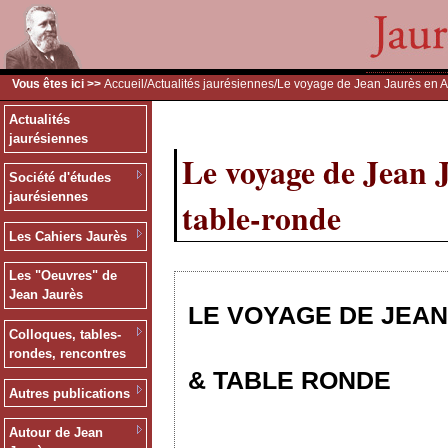
Vous êtes ici >>
Accueil
/
Actualités jaurésiennes
/Le voyage de Jean Jaurès en A
Actualités
jaurésiennes
Le voyage de Jean 
Société d'études
jaurésiennes
table-ronde
Les Cahiers Jaurès
Les "Oeuvres" de
Jean Jaurès
LE VOYAGE DE JEAN
Colloques, tables-
rondes, rencontres
& TABLE RONDE
Autres publications
Autour de Jean