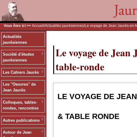
Vous êtes ici >>
Accueil
/
Actualités jaurésiennes
/Le voyage de Jean Jaurès en A
Actualités
jaurésiennes
Le voyage de Jean 
Société d'études
jaurésiennes
table-ronde
Les Cahiers Jaurès
Les "Oeuvres" de
Jean Jaurès
LE VOYAGE DE JEAN
Colloques, tables-
rondes, rencontres
& TABLE RONDE
Autres publications
Autour de Jean