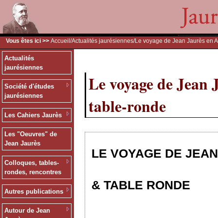
Vous êtes ici >>
Accueil
/
Actualités jaurésiennes
/Le voyage de Jean Jaurès en A
Actualités
jaurésiennes
Le voyage de Jean 
Société d'études
jaurésiennes
table-ronde
Les Cahiers Jaurès
Les "Oeuvres" de
Jean Jaurès
LE VOYAGE DE JEAN
Colloques, tables-
rondes, rencontres
& TABLE RONDE
Autres publications
Autour de Jean